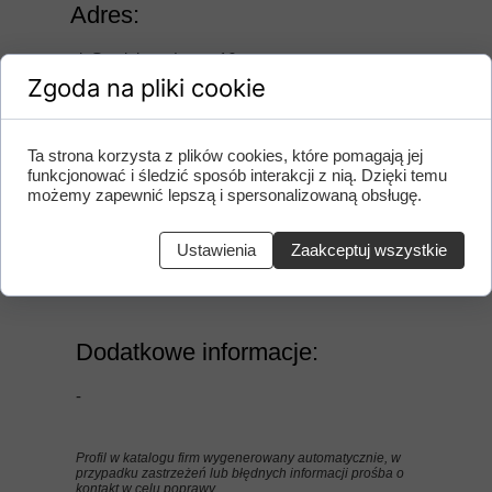
Adres:
ul. Stanisława Lema 16,
22-151 Lublin,
Zgoda na pliki cookie
Województwo lubelskie, Polska
Ta strona korzysta z plików cookies, które pomagają jej
Pozostałe dane:
funkcjonować i śledzić sposób interakcji z nią. Dzięki temu
możemy zapewnić lepszą i spersonalizowaną obsługę.
nr. telefonu
: -
adres e-mail
: -
Ustawienia
Zaakceptuj wszystkie
strona WWW
: -
Dodatkowe informacje:
-
Profil w katalogu firm wygenerowany automatycznie, w
przypadku zastrzeżeń lub błędnych informacji prośba o
kontakt w celu poprawy.