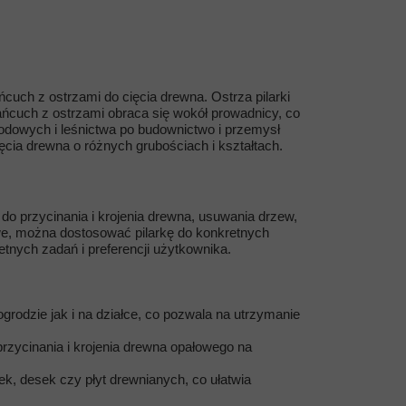
cuch z ostrzami do cięcia drewna. Ostrza pilarki
ańcuch z ostrzami obraca się wokół prowadnicy, co
odowych i leśnictwa po budownictwo i przemysł
cia drewna o różnych grubościach i kształtach.
o przycinania i krojenia drewna, usuwania drzew,
owe, można dostosować pilarkę do konkretnych
tnych zadań i preferencji użytkownika.
grodzie jak i na działce, co pozwala na utrzymanie
rzycinania i krojenia drewna opałowego na
k, desek czy płyt drewnianych, co ułatwia