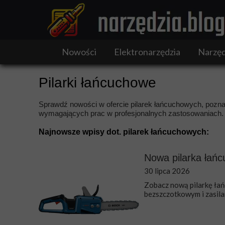
Nowości
Elektronarzędzia
Narzęd
Narzędzia akumulatorowe
Pilarki łańcuchowe
Narzędzia wielofunkcyjne
Pilarki
Sprawdź nowości w ofercie pilarek łańcuchowych, pozn
Szlifierki i polerki
wymagających prac w profesjonalnych zastosowaniach.
Wiertarki i wkrętarki
Najnowsze wpisy dot. pilarek łańcuchowych:
Nowa pilarka ła
30 lipca 2026
Zobacz nową pilarkę ł
bezszczotkowym i zasil