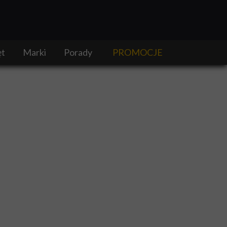
ęt
Marki
Porady
PROMOCJE
tronarzędzi
Bosch
DIY
Dewalt
Prace remontowo-budowlane
ansport narzędzi
Fein
Prace w ogrodzie
Festool
Rankingi i porównania narzędzi
FLEX
Systemy narzędziowe i serie
Hikoki
Technologie elektronarzędzi i narzędzi
Hilti
Testy i recenzje
Makita
Wydarzenia
Metabo
Milwaukee
Ryobi