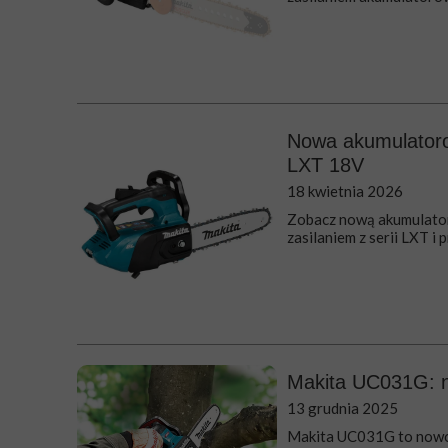
Nowa akumulatoro
LXT 18V
18 kwietnia 2026
Zobacz nową akumulato
zasilaniem z serii LXT i 
Makita UC031G: 
13 grudnia 2025
Makita UC031G to nowoc