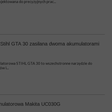
ektowana do precyzyjnych prac...
 Stihl GTA 30 zasilana dwoma akumulatorami
ulatorowa STIHL GTA 30 to wszechstronne narzędzie do
w i...
umulatorowa Makita UC030G