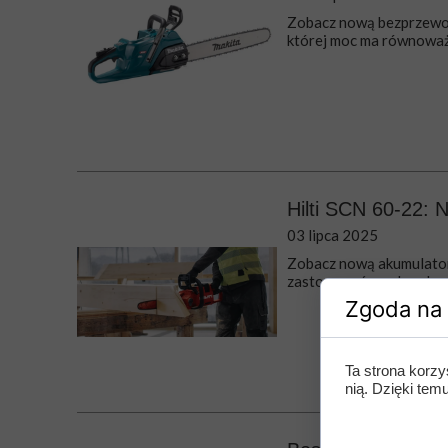
Zobacz nową bezprzewo
której moc ma równoważ
Hilti SCN 60-22:
03 lipca 2025
Zobacz nową akumulator
zastosowań na placu bud
Zgoda na 
Ta strona korzy
nią. Dzięki te