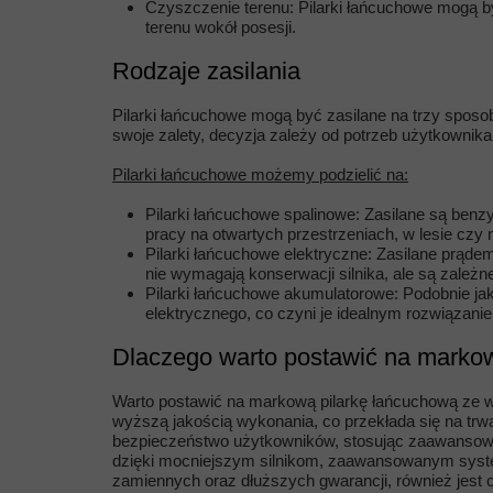
Czyszczenie terenu: Pilarki łańcuchowe mogą by
terenu wokół posesji.
Rodzaje zasilania
Pilarki łańcuchowe mogą być zasilane na trzy sposob
swoje zalety, decyzja zależy od potrzeb użytkownik
Pilarki łańcuchowe możemy podzielić na:
Pilarki łańcuchowe spalinowe: Zasilane są benz
pracy na otwartych przestrzeniach, w lesie czy 
Pilarki łańcuchowe elektryczne: Zasilane prądem
nie wymagają konserwacji silnika, ale są zależn
Pilarki łańcuchowe akumulatorowe: Podobnie jak 
elektrycznego, co czyni je idealnym rozwiązani
Dlaczego warto postawić na marko
Warto postawić na markową pilarkę łańcuchową ze wz
wyższą jakością wykonania, co przekłada się na trw
bezpieczeństwo użytkowników, stosując zaawansowan
dzięki mocniejszym silnikom, zaawansowanym syst
zamiennych oraz dłuższych gwarancji, również jest