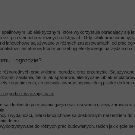
 spalinowym lub elektrycznym, które wykorzystuje obracający się łań
zone są na łańcuchu w równych odstępach. Gdy silnik uruchomiony, ł
larki łańcuchowe są używane w różnych zastosowaniach, od prac ogr
nalistów i amatorów, którzy potrzebują efektywnego narzędzia do cię
domu i ogrodzie?
o różnorodnych prac w domu, ogrodzie oraz przemyśle. Są używane d
odzajom zasilania, takim jak spalinowe, elektryczne lub akumulator
ety i ograniczenia, co pozwala wybrać odpowiednią pilarkę do konkre
i ogrodzie, włączając w to:
e są idealne do przycinania gałęzi oraz usuwania drzew, zarówno w o
ia.
cy i wydajności, pilarki łańcuchowe są doskonałym narzędziem do p
ania domu.
ykorzystywane do różnych prac budowlanych, takich jak cięcie bele