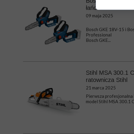
Bosch GKE 18V-15
łańcuchowe Bosch
09 maja 2025
Bosch GKE 18V-15 i Bos
Professional
Bosch GKE...
Stihl MSA 300.1 
ratownicza Stihl
21 marca 2025
Pierwsza profesjonalna
model Stihl MSA 300.1 C-