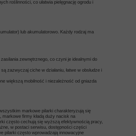
h roślinności, co ułatwia pielęgnację ogrodu i
akumulator) lub akumulatorowo. Każdy rodzaj ma
zasilania zewnętrznego, co czyni je idealnymi do
 są zazwyczaj ciche w działaniu, łatwe w obsłudze i
 one większą mobilność i niezależność od gniazda
wszystkim markowe pilarki charakteryzują się
, markowe firmy kładą duży nacisk na
ki często cechują się wyższą efektywnością pracy,
e, w postaci serwisu, dostępności części
e pilarki często wprowadzają innowacyjne