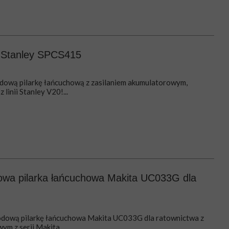
a Stanley SPCS415
ową pilarkę łańcuchową z zasilaniem akumulatorowym,
linii Stanley V20!...
wa pilarka łańcuchowa Makita UC033G dla
dową pilarkę łańcuchowa Makita UC033G dla ratownictwa z
m z serii Makita...