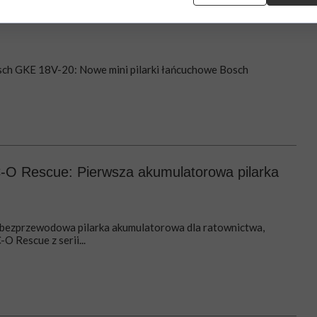
 i Bosch GKE 18V-20: Nowe mini pilarki
 Professional
ch GKE 18V-20: Nowe mini pilarki łańcuchowe Bosch
C-O Rescue: Pierwsza akumulatorowa pilarka
 bezprzewodowa pilarka akumulatorowa dla ratownictwa,
O Rescue z serii...