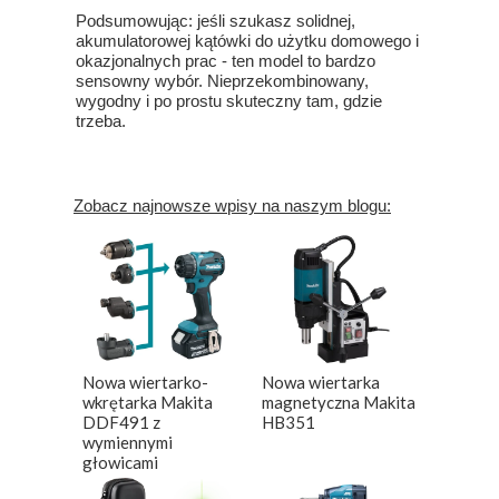
Podsumowując: jeśli szukasz solidnej,
akumulatorowej kątówki do użytku domowego i
okazjonalnych prac - ten model to bardzo
sensowny wybór. Nieprzekombinowany,
wygodny i po prostu skuteczny tam, gdzie
trzeba.
Zobacz najnowsze wpisy na naszym blogu:
Nowa wiertarko-
Nowa wiertarka
wkrętarka Makita
magnetyczna Makita
DDF491 z
HB351
wymiennymi
głowicami