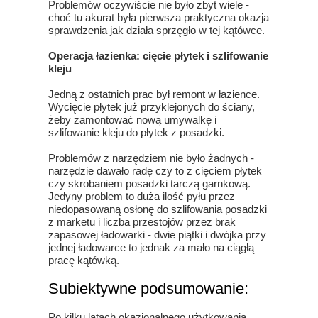
Problemów oczywiście nie było zbyt wiele -
choć tu akurat była pierwsza praktyczna okazja
sprawdzenia jak działa sprzęgło w tej kątówce.
Operacja łazienka: cięcie płytek i szlifowanie
kleju
Jedną z ostatnich prac był remont w łazience.
Wycięcie płytek już przyklejonych do ściany,
żeby zamontować nową umywalkę i
szlifowanie kleju do płytek z posadzki.
Problemów z narzędziem nie było żadnych -
narzędzie dawało radę czy to z cięciem płytek
czy skrobaniem posadzki tarczą garnkową.
Jedyny problem to duża ilość pyłu przez
niedopasowaną osłonę do szlifowania posadzki
z marketu i liczba przestojów przez brak
zapasowej ładowarki - dwie piątki i dwójka przy
jednej ładowarce to jednak za mało na ciągłą
pracę kątówką.
Subiektywne podsumowanie:
Po kilku latach okazjonalnego użytkowania