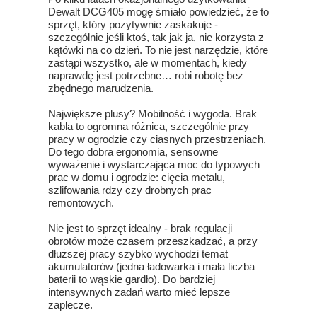
Dewalt DCG405 mogę śmiało powiedzieć, że to
sprzęt, który pozytywnie zaskakuje -
szczególnie jeśli ktoś, tak jak ja, nie korzysta z
kątówki na co dzień. To nie jest narzędzie, które
zastąpi wszystko, ale w momentach, kiedy
naprawdę jest potrzebne… robi robotę bez
zbędnego marudzenia.
Największe plusy? Mobilność i wygoda. Brak
kabla to ogromna różnica, szczególnie przy
pracy w ogrodzie czy ciasnych przestrzeniach.
Do tego dobra ergonomia, sensowne
wyważenie i wystarczająca moc do typowych
prac w domu i ogrodzie: cięcia metalu,
szlifowania rdzy czy drobnych prac
remontowych.
Nie jest to sprzęt idealny - brak regulacji
obrotów może czasem przeszkadzać, a przy
dłuższej pracy szybko wychodzi temat
akumulatorów (jedna ładowarka i mała liczba
baterii to wąskie gardło). Do bardziej
intensywnych zadań warto mieć lepsze
zaplecze.