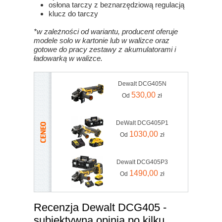
osłona tarczy z beznarzędziową regulacją
klucz do tarczy
*w zależności od wariantu, producent oferuje
modele solo w kartonie lub w walizce oraz
gotowe do pracy zestawy z akumulatorami i
ładowarką w walizce.
Dewalt DCG405N
530,00
Od
zł
DeWalt DCG405P1
1030,00
Od
zł
Dewalt DCG405P3
1490,00
Od
zł
Recenzja Dewalt DCG405 -
subiektywna opinia po kilku