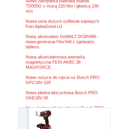
Nowa zakrętarka udarowa Makita
TD005G z mocą 220 Nm i głowicą 100
mm
Nowa seria dużych szlifierek kątowych
Fein AlphaGrind LG
Nowy akumulator DeWALT DCB5480 -
nowa generacja FlexVolt z ogniwami
tabless
Nowa akumulatorowa wiertarka
magnetyczna FEIN AKBC 36
MAGFORCE
Nowe nożyce do cięcia rur Bosch PRO
GPC18V-32P
Nowa pilarka łańcuchowa Bosch PRO
GKE18V-30
Nowy kątowy klucz udarowy Bosch PRO
1.
GRS18V-330