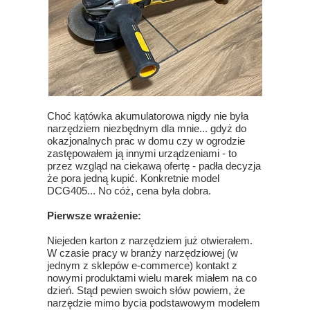
Choć kątówka akumulatorowa nigdy nie była
narzędziem niezbędnym dla mnie... gdyż do
okazjonalnych prac w domu czy w ogrodzie
zastępowałem ją innymi urządzeniami - to
przez wzgląd na ciekawą ofertę - padła decyzja
że pora jedną kupić. Konkretnie model
DCG405... No cóż, cena była dobra.
Pierwsze wrażenie:
Niejeden karton z narzędziem już otwierałem.
W czasie pracy w branży narzędziowej (w
jednym z sklepów e-commerce) kontakt z
nowymi produktami wielu marek miałem na co
dzień. Stąd pewien swoich słów powiem, że
narzędzie mimo bycia podstawowym modelem