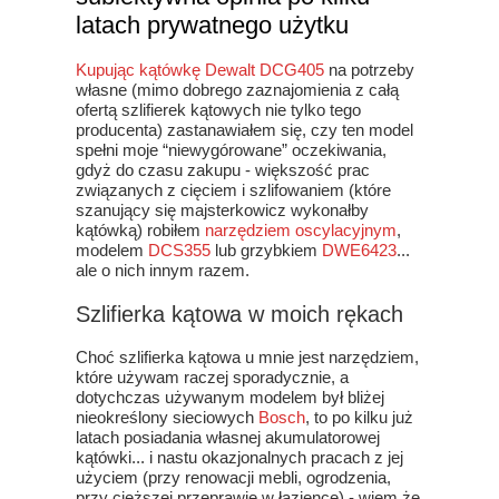
latach prywatnego użytku
Kupując kątówkę Dewalt DCG405
na potrzeby
własne (mimo dobrego zaznajomienia z całą
ofertą szlifierek kątowych nie tylko tego
producenta) zastanawiałem się, czy ten model
spełni moje “niewygórowane” oczekiwania,
gdyż do czasu zakupu - większość prac
związanych z cięciem i szlifowaniem (które
szanujący się majsterkowicz wykonałby
kątówką) robiłem
narzędziem oscylacyjnym
,
modelem
DCS355
lub grzybkiem
DWE6423
...
ale o nich innym razem.
Szlifierka kątowa w moich rękach
Choć szlifierka kątowa u mnie jest narzędziem,
które używam raczej sporadycznie, a
dotychczas używanym modelem był bliżej
nieokreślony sieciowych
Bosch
, to po kilku już
latach posiadania własnej akumulatorowej
kątówki... i nastu okazjonalnych pracach z jej
użyciem (przy renowacji mebli, ogrodzenia,
przy cięższej przeprawie w łazience) - wiem że