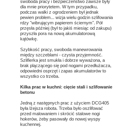
swoboda pracy i bezpieczeństwo zawsze były
dla mnie priorytetem. W tym przypadku,
podczas walki z ogrodzeniem był jednak
pewien problem... wizja wielu godzin szlifowania
rdzy "wibrującym papierem ściernym". Pół
przęsła później (był to jakiś miesiąc od zakupu)
przyszła pora na nową akumulatorową
kątówkę.
Szybkość pracy, swoboda manewrowania
między szczeblami - czysta przyjemność.
Szlifierka jest smukła i dobrze wyważona, a
brak plączącego się pod nogami przedłużacza,
odpowiedni osprzęt i zapas akumulatorów to
wszystko co trzeba.
Kilka prac w kuchni: cięcie stali i szlifowanie
betonu
Jedną z następnych prac z użyciem DCG405
była lżejsza robota. Trzeba było oszlifować
przed malowaniem i skrócić stalowe nogi
hokerów, żeby pasowały do nowej wyspy
kuchennej.