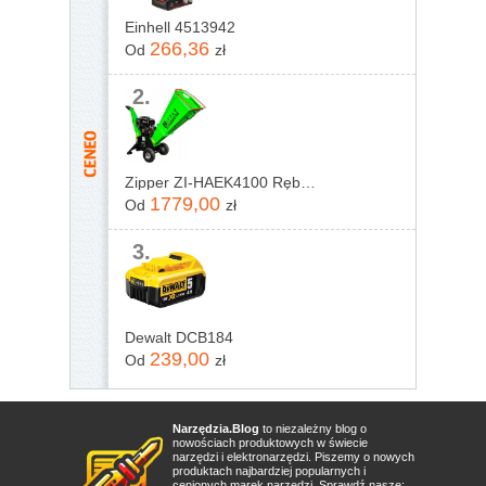
Einhell 4513942
266,36
Od
zł
2.
Zipper ZI-HAEK4100 Rębak rozdrabniacz do gałęzi
1779,00
Od
zł
3.
Dewalt DCB184
239,00
Od
zł
Narzędzia.Blog
to niezależny blog o
nowościach produktowych w świecie
narzędzi i elektronarzędzi. Piszemy o nowych
produktach najbardziej popularnych i
cenionych marek narzędzi. Sprawdź nasze: