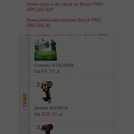
Nowe nożyce do cięcia rur Bosch PRO
GPC18V-32P
Nowa pilarka łańcuchowa Bosch PRO
GKE18V-30
Nowy kątowy klucz udarowy Bosch PRO
1.
GRS18V-330
Costway GT4130GN
69,70
Od
zł
2.
DeWalt DCF887N
336,00
Od
zł
3.