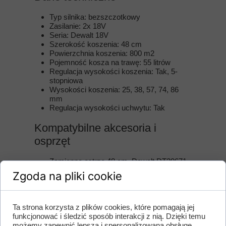
Typ silnika: bezszczotkowy
Zasilanie: 2x 18V
Seria: Dewalt 18V
Szerokość koszenia: 48 cm
Powierzchnia koszenia: 800 m2
Pojemność kosza na trawę: 55 litrów
Regulacja wysokości koszenia: Tak, 5-
stopniowa
Wysokości koszenia: 25, 38, 57, 74, 86
mm
Regulacja wysokości uchwytu: Tak
Kompatybilne akcesoria i
osprzęt
Zamienne ostrze 48 cm, Dewalt DT20671
Zgoda na pliki cookie
Zobacz najnowsze wpisy na naszym blogu:
Ta strona korzysta z plików cookies, które pomagają jej
funkcjonować i śledzić sposób interakcji z nią. Dzięki temu
możemy zapewnić lepszą i spersonalizowaną obsługę.