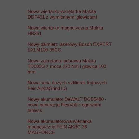
Nowa wiertarko-wkrętarka Makita
DDF491 z wymiennymi głowicami
Nowa wiertarka magnetyczna Makita
HB351
Nowy dalmierz laserowy Bosch EXPERT
EXLM100-39CG
Nowa zakrętarka udarowa Makita
TD005G z mocą 220 Nm i głowicą 100
mm
Nowa seria dużych szlifierek kątowych
Fein AlphaGrind LG
Nowy akumulator DeWALT DCB5480 -
nowa generacja FlexVolt z ogniwami
tabless
Nowa akumulatorowa wiertarka
magnetyczna FEIN AKBC 36
MAGFORCE