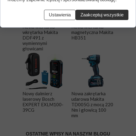
Ustawienia
Zaakceptuj wszystkie
Nowa wiertarko-
Nowa wiertarka
wkrętarka Makita
magnetyczna Makita
DDF491 z
HB351
wymiennymi
głowicami
Nowy dalmierz
Nowa zakrętarka
laserowy Bosch
udarowa Makita
EXPERT EXLM100-
TD005G z mocą 220
39CG
Nm i głowicą 100
mm
OSTATNIE WPISY NA NASZYM BLOGU