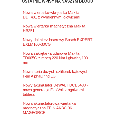
OSTATNIE WPISY NA NASZYM BLOGU
Nowa wiertarko-wkrętarka Makita
DDF491 z wymiennymi głowicami
Nowa wiertarka magnetyczna Makita
HB351
Nowy dalmierz laserowy Bosch EXPERT
EXLM100-39CG
Nowa zakrętarka udarowa Makita
TD005G z mocą 220 Nm i głowicą 100
mm
Nowa seria dużych szlifierek kątowych
Fein AlphaGrind LG
Nowy akumulator DeWALT DCB5480 -
nowa generacja FlexVolt z ogniwami
tabless
Nowa akumulatorowa wiertarka
magnetyczna FEIN AKBC 36
MAGFORCE