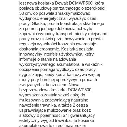
jest nowa kosiarka Dewalt DCMWP500, która
posiada obudowę ostrza tnącego o szerokości
53 cm, co pozwala zmaksymalizować
wydajność energetyczną i wydłużyć czas
pracy. Gładka, prosta konstrukcja składanego
za pomocą jednego dotknięcia uchwytu
zapewnia wygodny transport między miejscami
pracy oraz ułatwia przechowywanie, a prosta
regulacja wysokości koszenia gwarantuje
doskonałą ergonomię. Kosiarka posiada
innowacyjny interfejs użytkownika, który
informuje o stanie naładowania
wykorzystywanego akumulatora, a wskaźnik
obciążenia pomaga wydłużyć czas pracy,
sygnalizując, kiedy kosiarka zużywa więcej
mocy przy bardziej uporczywych pracach
związanych z koszeniem. Nowa
bezprzewodowa kosiarka DCMWP500
wyposażona została w zaślepkę do
mulczowania zapewniającą naturalne
nawożenie trawnika, a także 2 ostrza
usprawniające mulczowanie oraz kosz
siatkowy o pojemności 67 l gwarantujący
estetyczny wygląd trawnika. Ta kosiarka
akumulatorowa to część najabrdziej