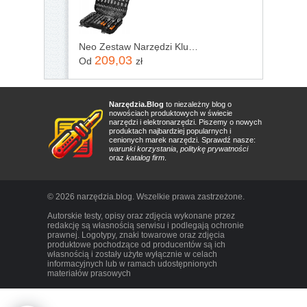
Neo Zestaw Narzędzi Klucze Nasadowe 1/2&Quot; 1/4&Quot; 110 Elementów 10-211
209,03
Od
zł
Narzędzia.Blog
to niezależny blog o
nowościach produktowych w świecie
narzędzi i elektronarzędzi. Piszemy o nowych
produktach najbardziej popularnych i
cenionych marek narzędzi. Sprawdź nasze:
warunki korzystania
,
politykę prywatności
oraz
katalog firm
.
© 2026 narzędzia.blog. Wszelkie prawa zastrzeżone.
Autorskie testy, opisy oraz zdjęcia wykonane przez
redakcję są własnością serwisu i podlegają ochronie
prawnej. Logotypy, znaki towarowe oraz zdjęcia
produktowe pochodzące od producentów są ich
własnością i zostały użyte wyłącznie w celach
informacyjnych lub w ramach udostępnionych
materiałów prasowych