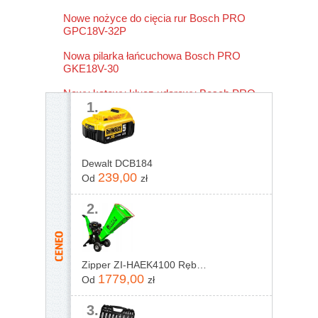
Nowe nożyce do cięcia rur Bosch PRO
GPC18V-32P
Nowa pilarka łańcuchowa Bosch PRO
GKE18V-30
Nowy kątowy klucz udarowy Bosch PRO
1.
GRS18V-330
Dewalt DCB184
239,00
Od
zł
2.
Zipper ZI-HAEK4100 Rębak rozdrabniacz do gałęzi
1779,00
Od
zł
3.