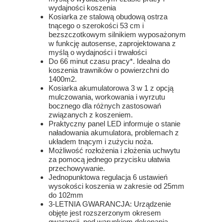
wydajności koszenia
Kosiarka ze stalową obudową ostrza
tnącego o szerokości 53 cm i
bezszczotkowym silnikiem wyposażonym
w funkcję autosense, zaprojektowana z
myślą o wydajności i trwałości
Do 66 minut czasu pracy*. Idealna do
koszenia trawników o powierzchni do
1400m2.
Kosiarka akumulatorowa 3 w 1 z opcją
mulczowania, workowania i wyrzutu
bocznego dla różnych zastosowań
związanych z koszeniem.
Praktyczny panel LED informuje o stanie
naładowania akumulatora, problemach z
układem tnącym i zużyciu noża.
Możliwość rozłożenia i złożenia uchwytu
za pomocą jednego przycisku ułatwia
przechowywanie.
Jednopunktowa regulacja 6 ustawień
wysokości koszenia w zakresie od 25mm
do 102mm
3-LETNIA GWARANCJA: Urządzenie
objęte jest rozszerzonym okresem
gwarancji, pod warunkiem dokonania