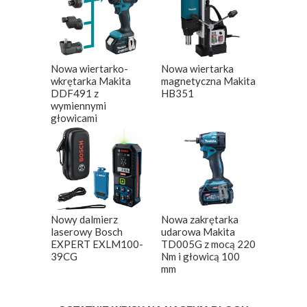
Nowa wiertarko-
Nowa wiertarka
wkrętarka Makita
magnetyczna Makita
DDF491 z
HB351
wymiennymi
głowicami
Nowy dalmierz
Nowa zakrętarka
laserowy Bosch
udarowa Makita
EXPERT EXLM100-
TD005G z mocą 220
39CG
Nm i głowicą 100
mm