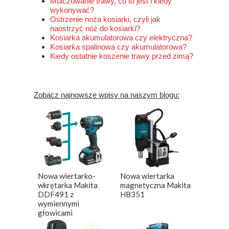
Mulczowanie trawy, co to jest i kiedy
wykonywać?
Ostrzenie noża kosiarki, czyli jak
naostrzyć nóż do kosiarki?
Kosiarka akumulatorowa czy elektryczna?
Kosiarka spalinowa czy akumulatorowa?
Kiedy ostatnie koszenie trawy przed zimą?
Zobacz najnowsze wpisy na naszym blogu:
Nowa wiertarko-
Nowa wiertarka
wkrętarka Makita
magnetyczna Makita
DDF491 z
HB351
wymiennymi
głowicami