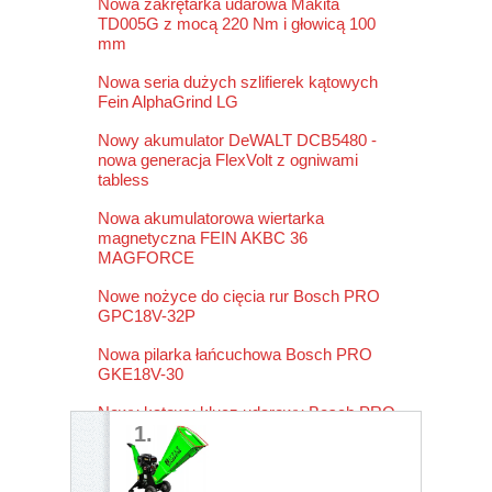
Nowa zakrętarka udarowa Makita
TD005G z mocą 220 Nm i głowicą 100
mm
Nowa seria dużych szlifierek kątowych
Fein AlphaGrind LG
Nowy akumulator DeWALT DCB5480 -
nowa generacja FlexVolt z ogniwami
tabless
Nowa akumulatorowa wiertarka
magnetyczna FEIN AKBC 36
MAGFORCE
Nowe nożyce do cięcia rur Bosch PRO
GPC18V-32P
Nowa pilarka łańcuchowa Bosch PRO
GKE18V-30
Nowy kątowy klucz udarowy Bosch PRO
1.
GRS18V-330