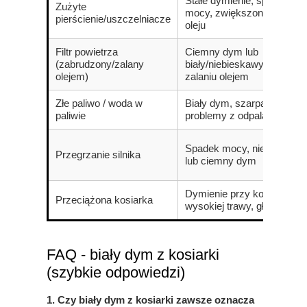
Stałe dymienie, spadek
Zużyte
mocy, zwiększone zużycie
pierścienie/uszczelniacze
oleju
Filtr powietrza
Ciemny dym lub
(zabrudzony/zalany
biały/niebieskawy przy
olejem)
zalaniu olejem
Złe paliwo / woda w
Biały dym, szarpanie,
paliwie
problemy z odpalaniem
Spadek mocy, niebieskaw
Przegrzanie silnika
lub ciemny dym
Dymienie przy koszeniu
Przeciążona kosiarka
wysokiej trawy, głośna pra
FAQ - biały dym z kosiarki
(szybkie odpowiedzi)
1. Czy biały dym z kosiarki zawsze oznacza