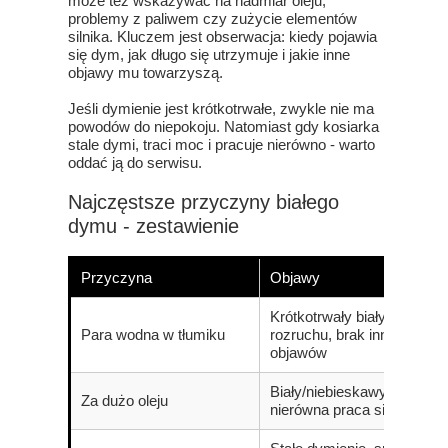
może też wskazywać na nadmiar oleju,
problemy z paliwem czy zużycie elementów
silnika. Kluczem jest obserwacja: kiedy pojawia
się dym, jak długo się utrzymuje i jakie inne
objawy mu towarzyszą.
Jeśli dymienie jest krótkotrwałe, zwykle nie ma
powodów do niepokoju. Natomiast gdy kosiarka
stale dymi, traci moc i pracuje nierówno - warto
oddać ją do serwisu.
Najczęstsze przyczyny białego
dymu - zestawienie
Przyczyna
Objawy
Krótkotrwały biały dym po
Para wodna w tłumiku
rozruchu, brak innych
objawów
Biały/niebieskawy dym,
Za dużo oleju
nierówna praca silnika