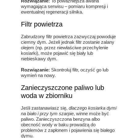
Rozwiązanie:
To poważniejsza awaria
wymagająca serwisu – pomiaru kompresji i
ewentualnej regeneracji silnika.
Filtr powietrza
Zabrudzony filtr powietrza zazwyczaj powoduje
ciemny dym. Jeżeli jednak filtr zostanie zalany
olejem (np. przez niewłaściwe przechylenie
kosiarki), może pojawić się biały lub
niebieskawy dym.
Rozwiązanie:
Skontroluj filtr, oczyść go lub
wymień na nowy.
Zanieczyszczone paliwo lub
woda w zbiorniku
Jeśli zastanawiasz się,
dlaczego kosiarka dymi
na biało i przy tym szarpie
, winne może być
paliwo. Zanieczyszczona benzyna albo
obecność wody w baku prowadzą do
problemów z zapłonem i pojawienia się białego
dymu.