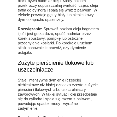
biało, bywa nadmiar oleju. Kiedy poziom
przekroczy dopuszczalną wartość, część oleju
trafia do cylindra i spala się wraz z paliwem. W
efekcie powstaje gęsty biały lub niebieskawy
dym o zapachu spalenizny.
Rozwiązanie:
Sprawdź poziom oleju bagnetem
i jeśli jest go za dużo, spuść nadmiar przez
korek spustowy, pompkę lub ostrożne
przechylenie kosiarki. Po korekcie uruchom
silnik ponownie i sprawdź, czy dymienie
ustąpiło.
Zużyte pierścienie tłokowe lub
uszczelniacze
Stałe, intensywne dymienie (częściej
niebieskawe niż białe) oznacza często zużycie
pierścieni tłokowych albo uszczelniaczy
zaworowych. W takiej sytuacji olej przedostaje
się do cylindra i spala się razem z paliwem,
powodując spadek mocy i wyraźne
zadymienie.