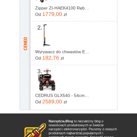
Zipper ZI-HAEK4100 Rębak rozdrabniacz do gałęzi
1779,00
Od
zł
2.
Wyrywacz do chwastów Ergonomic Fiskars
182,76
Od
zł
3.
CEDRUS GLX540 - 54cm - Glebogryzarka spalinowa
2589,00
Od
zł
Narzędzia.Blog
to niezależny blog o
nowościach produktowych w świecie
narzędzi i elektronarzędzi. Piszemy o nowych
produktach najbardziej popularnych i