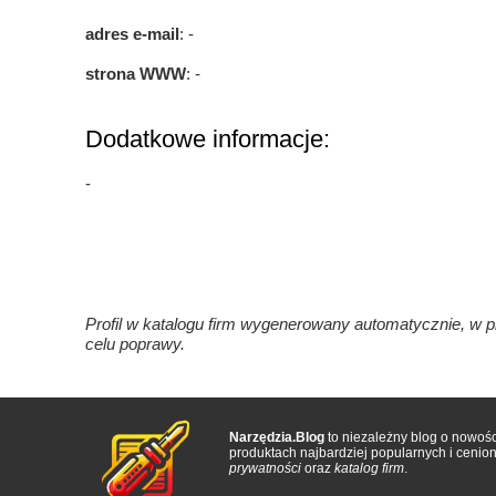
adres e-mail
: -
strona WWW
: -
Dodatkowe informacje:
-
Profil w katalogu firm wygenerowany automatycznie, w p
celu poprawy.
Narzędzia.Blog
to niezależny blog o nowośc
produktach najbardziej popularnych i ceni
prywatności
oraz
katalog firm
.