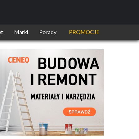
ęt
Marki
Porady
PROMOCJE
tronarzędzi
Bosch
DIY
Dewalt
Prace remontowo-budowlane
ansport narzędzi
Fein
Prace w ogrodzie
Festool
Rankingi i porównania narzędzi
FLEX
Systemy narzędziowe i serie
Hikoki
Technologie elektronarzędzi i narzędzi
Hilti
Testy i recenzje
Makita
Wydarzenia
Metabo
Milwaukee
Ryobi