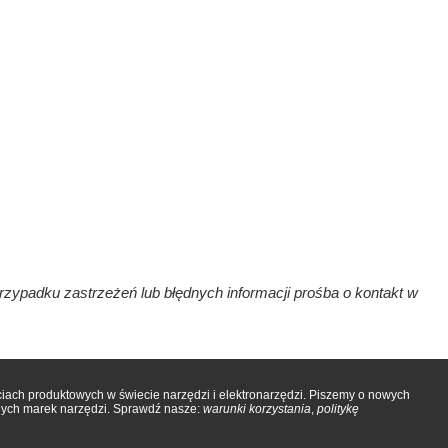
rzypadku zastrzeżeń lub błędnych informacji prośba o kontakt w
iach produktowych w świecie narzędzi i elektronarzędzi. Piszemy o nowych
onych marek narzędzi. Sprawdź nasze:
warunki korzystania
,
politykę