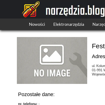
Nowości
Elektronarzędzia
Narzęd
Narzędzia akumulatorowe
Narzędzia wielofunkcyjne
Fest
Pilarki
Szlifierki i polerki
Adres
Wiertarki i wkrętarki
ul. Kolu
01-991 
Wojewód
Pozostałe dane:
nr. telefonu
: -