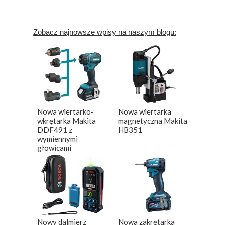
Zobacz najnowsze wpisy na naszym blogu:
Nowa wiertarko-
Nowa wiertarka
wkrętarka Makita
magnetyczna Makita
DDF491 z
HB351
wymiennymi
głowicami
Nowy dalmierz
Nowa zakrętarka