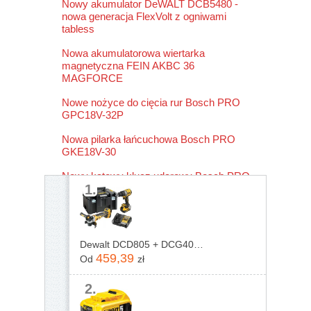
Nowy akumulator DeWALT DCB5480 -
nowa generacja FlexVolt z ogniwami
tabless
Nowa akumulatorowa wiertarka
magnetyczna FEIN AKBC 36
MAGFORCE
Nowe nożyce do cięcia rur Bosch PRO
GPC18V-32P
Nowa pilarka łańcuchowa Bosch PRO
GKE18V-30
Nowy kątowy klucz udarowy Bosch PRO
1.
GRS18V-330
Dewalt DCD805 + DCG405 DCK2026P2TQW
459,39
Od
zł
2.