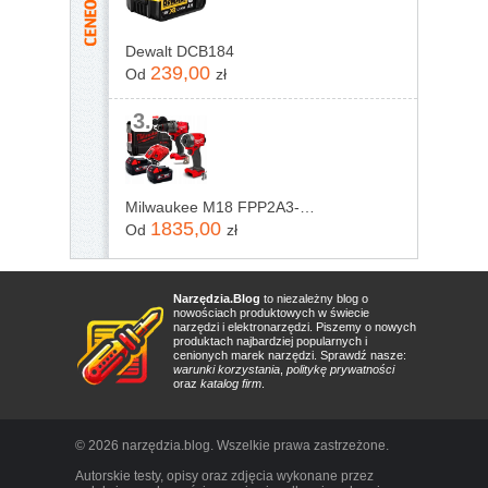
Dewalt DCB184
239,00
Od
zł
3.
Milwaukee M18 FPP2A3-502X 4933480873
1835,00
Od
zł
Narzędzia.Blog
to niezależny blog o
nowościach produktowych w świecie
narzędzi i elektronarzędzi. Piszemy o nowych
produktach najbardziej popularnych i
cenionych marek narzędzi. Sprawdź nasze:
warunki korzystania
,
politykę prywatności
oraz
katalog firm
.
© 2026 narzędzia.blog. Wszelkie prawa zastrzeżone.
Autorskie testy, opisy oraz zdjęcia wykonane przez