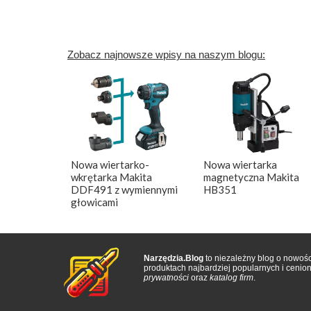
Zobacz najnowsze wpisy na naszym blogu:
Nowa wiertarko-
Nowa wiertarka
wkrętarka Makita
magnetyczna Makita
DDF491 z wymiennymi
HB351
głowicami
Narzędzia.Blog
to niezależny blog o nowośc
produktach najbardziej popularnych i ceni
prywatności
oraz
katalog firm
.