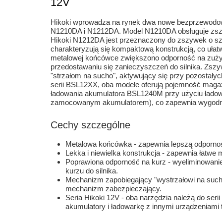
12V
Hikoki wprowadza na rynek dwa nowe bezprzewodow
N1210DA i N1212DA. Model N1210DA obsługuje zszy
Hikoki N1212DA jest przeznaczony do zszywek o sz
charakteryzują się kompaktową konstrukcją, co ułat
metalowej końcówce zwiększono odporność na zuży
przedostawaniu się zanieczyszczeń do silnika. Z
"strzałom na sucho", aktywujący się przy pozostały
serii BSL12XX, oba modele oferują pojemność maga
ładowania akumulatora BSL1240M przy użyciu ładow
zamocowanym akumulatorem), co zapewnia wygodną 
Cechy szczególne
Metalowa końcówka - zapewnia lepszą odpornoś
Lekka i niewielka konstrukcja - zapewnia łatwe
Poprawiona odporność na kurz - wyeliminowanie
kurzu do silnika.
Mechanizm zapobiegający "wystrzałowi na sucho"
mechanizm zabezpieczający.
Seria Hikoki 12V - oba narzędzia należą do seri
akumulatory i ładowarkę z innymi urządzeniami t