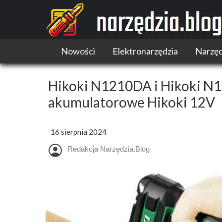
Nowości
Elektronarzędzia
Narzęd
Narzędzia akumulatorowe
Narzędzia wielofunkcyjne
Hikoki N1210DA i Hikoki N
Pilarki
akumulatorowe Hikoki 12V
Szlifierki i polerki
Wiertarki i wkrętarki
16 sierpnia 2024
Redakcja Narzędzia.Blog