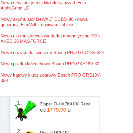
Nowa seria dużych szlifierek kątowych Fein
Stanley
AlphaGrind LG
Stihl
Nowy akumulator DeWALT DCB5480 - nowa
generacja FlexVolt z ogniwami tabless
Nowa akumulatorowa wiertarka magnetyczna FEIN
AKBC 36 MAGFORCE
Nowe nożyce do cięcia rur Bosch PRO GPC18V-32P
Nowa pilarka łańcuchowa Bosch PRO GKE18V-30
Nowy kątowy klucz udarowy Bosch PRO GRS18V-
330
1.
Zipper ZI-HAEK4100 Rębak rozdrabniacz do gałęzi
1779,00
Od
zł
2.
Dewalt DCB184