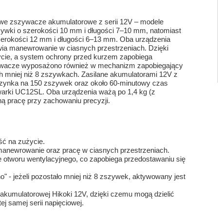
e zszywacze akumulatorowe z serii 12V – modele
wki o szerokości 10 mm i długości 7–10 mm, natomiast
erokości 12 mm i długości 6–13 mm. Oba urządzenia
wia manewrowanie w ciasnych przestrzeniach. Dzięki
cie, a system ochrony przed kurzem zapobiega
szywacze wyposażono również w mechanizm zapobiegający
ch mniej niż 8 zszywkach. Zasilane akumulatorami 12V z
zynka na 150 zszywek oraz około 60-minutowy czas
arki UC12SL. Oba urządzenia ważą po 1,4 kg (z
pracę przy zachowaniu precyzji.
ć na zużycie.
 manewrowanie oraz pracę w ciasnych przestrzeniach.
 otworu wentylacyjnego, co zapobiega przedostawaniu się
 - jeżeli pozostało mniej niż 8 zszywek, aktywowany jest
i akumulatorowej Hikoki 12V, dzięki czemu mogą dzielić
ej samej serii napięciowej.