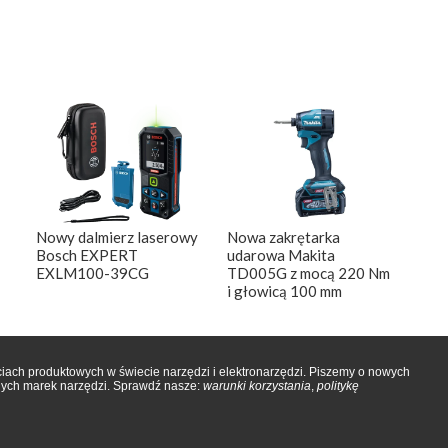
Nowy dalmierz laserowy
Nowa zakrętarka
Bosch EXPERT
udarowa Makita
EXLM100-39CG
TD005G z mocą 220 Nm
i głowicą 100 mm
iach produktowych w świecie narzędzi i elektronarzędzi. Piszemy o nowych
onych marek narzędzi. Sprawdź nasze:
warunki korzystania
,
politykę