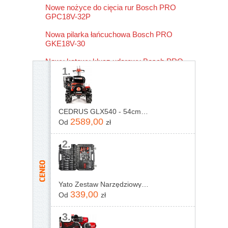
Nowe nożyce do cięcia rur Bosch PRO
GPC18V-32P
Nowa pilarka łańcuchowa Bosch PRO
GKE18V-30
Nowy kątowy klucz udarowy Bosch PRO
1.
GRS18V-330
CEDRUS GLX540 - 54cm - Glebogryzarka spalinowa
2589,00
Od
zł
2.
Yato Zestaw Narzędziowy 1/4", 3/8" I 1/2" kpl 216szt. YT-38841
339,00
Od
zł
3.