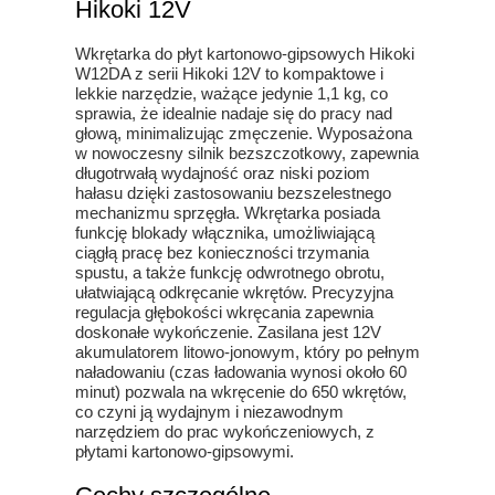
Hikoki 12V
Wkrętarka do płyt kartonowo-gipsowych Hikoki
W12DA z serii Hikoki 12V to kompaktowe i
lekkie narzędzie, ważące jedynie 1,1 kg, co
sprawia, że idealnie nadaje się do pracy nad
głową, minimalizując zmęczenie. Wyposażona
w nowoczesny silnik bezszczotkowy, zapewnia
długotrwałą wydajność oraz niski poziom
hałasu dzięki zastosowaniu bezszelestnego
mechanizmu sprzęgła. Wkrętarka posiada
funkcję blokady włącznika, umożliwiającą
ciągłą pracę bez konieczności trzymania
spustu, a także funkcję odwrotnego obrotu,
ułatwiającą odkręcanie wkrętów. Precyzyjna
regulacja głębokości wkręcania zapewnia
doskonałe wykończenie. Zasilana jest 12V
akumulatorem litowo-jonowym, który po pełnym
naładowaniu (czas ładowania wynosi około 60
minut) pozwala na wkręcenie do 650 wkrętów,
co czyni ją wydajnym i niezawodnym
narzędziem do prac wykończeniowych, z
płytami kartonowo-gipsowymi.