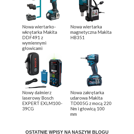
Nowa wiertarko-
Nowa wiertarka
wkrętarka Makita
magnetyczna Makita
DDF491 z
HB351
wymiennymi
głowicami
Nowy dalmierz
Nowa zakrętarka
laserowy Bosch
udarowa Makita
EXPERT EXLM100-
TD005G z mocą 220
39CG
Nm i głowicą 100
mm
OSTATNIE WPISY NA NASZYM BLOGU