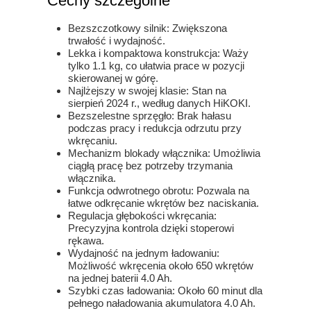
Cechy szczególne
Bezszczotkowy silnik: Zwiększona
trwałość i wydajność.
Lekka i kompaktowa konstrukcja: Waży
tylko 1.1 kg, co ułatwia prace w pozycji
skierowanej w górę.
Najlżejszy w swojej klasie: Stan na
sierpień 2024 r., według danych HiKOKI.
Bezszelestne sprzęgło: Brak hałasu
podczas pracy i redukcja odrzutu przy
wkręcaniu.
Mechanizm blokady włącznika: Umożliwia
ciągłą pracę bez potrzeby trzymania
włącznika.
Funkcja odwrotnego obrotu: Pozwala na
łatwe odkręcanie wkrętów bez naciskania.
Regulacja głębokości wkręcania:
Precyzyjna kontrola dzięki stoperowi
rękawa.
Wydajność na jednym ładowaniu:
Możliwość wkręcenia około 650 wkrętów
na jednej baterii 4.0 Ah.
Szybki czas ładowania: Około 60 minut dla
pełnego naładowania akumulatora 4.0 Ah.