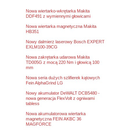
Nowa wiertarko-wkrętarka Makita
DDF491 z wymiennymi głowicami
Nowa wiertarka magnetyczna Makita
HB351
Nowy dalmierz laserowy Bosch EXPERT
EXLM100-39CG
Nowa zakrętarka udarowa Makita
TD005G z mocą 220 Nm i głowicą 100
mm
Nowa seria dużych szlifierek kątowych
Fein AlphaGrind LG
Nowy akumulator DeWALT DCB5480 -
nowa generacja FlexVolt z ogniwami
tabless
Nowa akumulatorowa wiertarka
magnetyczna FEIN AKBC 36
MAGFORCE