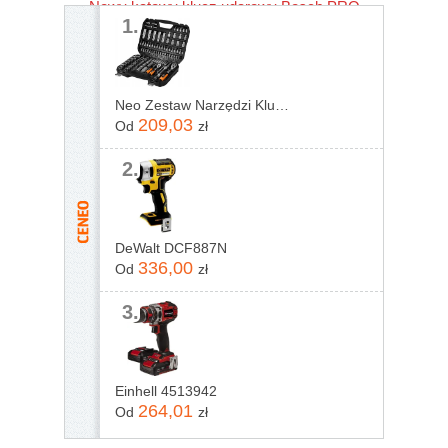
Nowy kątowy klucz udarowy Bosch PRO
1.
GRS18V-330
Neo Zestaw Narzędzi Klucze Nasadowe 1/2&Quot; 1/4&Quot; 110 Elementów 10-211
209,03
Od
zł
2.
DeWalt DCF887N
336,00
Od
zł
3.
Einhell 4513942
264,01
Od
zł