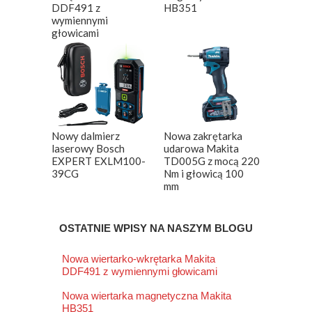
DDF491 z
HB351
wymiennymi
głowicami
Nowy dalmierz
Nowa zakrętarka
laserowy Bosch
udarowa Makita
EXPERT EXLM100-
TD005G z mocą 220
39CG
Nm i głowicą 100
mm
OSTATNIE WPISY NA NASZYM BLOGU
Nowa wiertarko-wkrętarka Makita
DDF491 z wymiennymi głowicami
Nowa wiertarka magnetyczna Makita
HB351