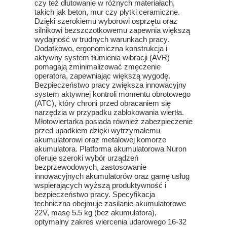
czy też dłutowanie w różnych materiałach,
takich jak beton, mur czy płytki ceramiczne.
Dzięki szerokiemu wyborowi osprzętu oraz
silnikowi bezszczotkowemu zapewnia większą
wydajność w trudnych warunkach pracy.
Dodatkowo, ergonomiczna konstrukcja i
aktywny system tłumienia wibracji (AVR)
pomagają zminimalizować zmęczenie
operatora, zapewniając większą wygodę.
Bezpieczeństwo pracy zwiększa innowacyjny
system aktywnej kontroli momentu obrotowego
(ATC), który chroni przed obracaniem się
narzędzia w przypadku zablokowania wiertła.
Młotowiertarka posiada również zabezpieczenie
przed upadkiem dzięki wytrzymałemu
akumulatorowi oraz metalowej komorze
akumulatora. Platforma akumulatorowa Nuron
oferuje szeroki wybór urządzeń
bezprzewodowych, zastosowanie
innowacyjnych akumulatorów oraz gamę usług
wspierających wyższą produktywność i
bezpieczeństwo pracy. Specyfikacja
techniczna obejmuje zasilanie akumulatorowe
22V, masę 5.5 kg (bez akumulatora),
optymalny zakres wiercenia udarowego 16-32