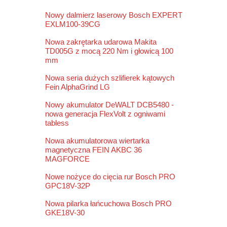
Nowy dalmierz laserowy Bosch EXPERT
EXLM100-39CG
Nowa zakrętarka udarowa Makita
TD005G z mocą 220 Nm i głowicą 100
mm
Nowa seria dużych szlifierek kątowych
Fein AlphaGrind LG
Nowy akumulator DeWALT DCB5480 -
nowa generacja FlexVolt z ogniwami
tabless
Nowa akumulatorowa wiertarka
magnetyczna FEIN AKBC 36
MAGFORCE
Nowe nożyce do cięcia rur Bosch PRO
GPC18V-32P
Nowa pilarka łańcuchowa Bosch PRO
GKE18V-30