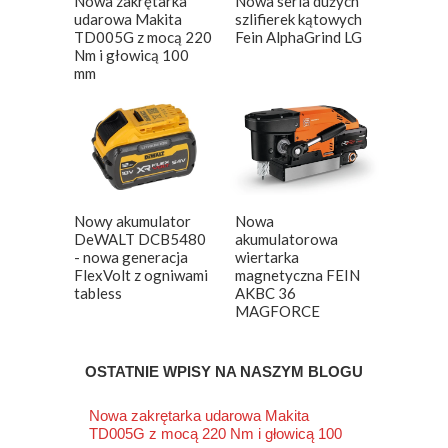
Nowa zakrętarka
Nowa seria dużych
udarowa Makita
szlifierek kątowych
TD005G z mocą 220
Fein AlphaGrind LG
Nm i głowicą 100
mm
Nowy akumulator
Nowa
DeWALT DCB5480
akumulatorowa
- nowa generacja
wiertarka
FlexVolt z ogniwami
magnetyczna FEIN
tabless
AKBC 36
MAGFORCE
OSTATNIE WPISY NA NASZYM BLOGU
Nowa zakrętarka udarowa Makita
TD005G z mocą 220 Nm i głowicą 100