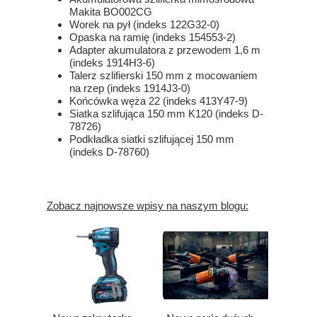
Makita BO002CG
Worek na pył (indeks 122G32-0)
Opaska na ramię (indeks 154553-2)
Adapter akumulatora z przewodem 1,6 m
(indeks 1914H3-6)
Talerz szlifierski 150 mm z mocowaniem
na rzep (indeks 1914J3-0)
Końcówka węża 22 (indeks 413Y47-9)
Siatka szlifująca 150 mm K120 (indeks D-
78726)
Podkładka siatki szlifującej 150 mm
(indeks D-78760)
Zobacz najnowsze wpisy na naszym blogu: