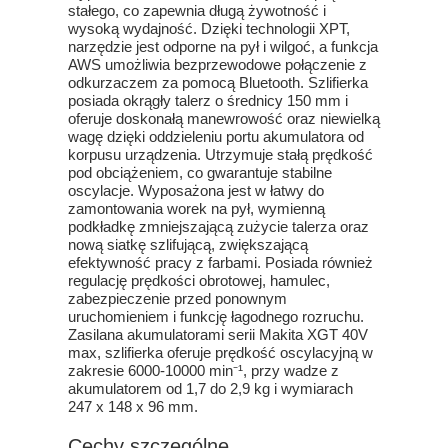
stałego, co zapewnia długą żywotność i
wysoką wydajność. Dzięki technologii XPT,
narzędzie jest odporne na pył i wilgoć, a funkcja
AWS umożliwia bezprzewodowe połączenie z
odkurzaczem za pomocą Bluetooth. Szlifierka
posiada okrągły talerz o średnicy 150 mm i
oferuje doskonałą manewrowość oraz niewielką
wagę dzięki oddzieleniu portu akumulatora od
korpusu urządzenia. Utrzymuje stałą prędkość
pod obciążeniem, co gwarantuje stabilne
oscylacje. Wyposażona jest w łatwy do
zamontowania worek na pył, wymienną
podkładkę zmniejszającą zużycie talerza oraz
nową siatkę szlifującą, zwiększającą
efektywność pracy z farbami. Posiada również
regulację prędkości obrotowej, hamulec,
zabezpieczenie przed ponownym
uruchomieniem i funkcję łagodnego rozruchu.
Zasilana akumulatorami serii Makita XGT 40V
max, szlifierka oferuje prędkość oscylacyjną w
zakresie 6000-10000 min⁻¹, przy wadze z
akumulatorem od 1,7 do 2,9 kg i wymiarach
247 x 148 x 96 mm.
Cechy szczególne