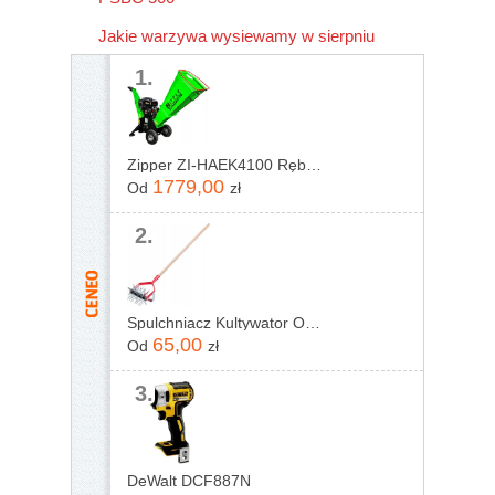
Jakie warzywa wysiewamy w sierpniu
1.
Zipper ZI-HAEK4100 Rębak rozdrabniacz do gałęzi
1779,00
Od
zł
2.
Spulchniacz Kultywator Obrotowy Z Podcinaczem
65,00
Od
zł
3.
DeWalt DCF887N