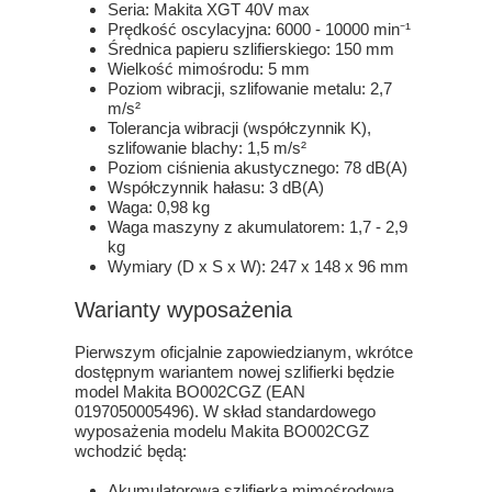
Seria: Makita XGT 40V max
Prędkość oscylacyjna: 6000 - 10000 min⁻¹
Średnica papieru szlifierskiego: 150 mm
Wielkość mimośrodu: 5 mm
Poziom wibracji, szlifowanie metalu: 2,7
m/s²
Tolerancja wibracji (współczynnik K),
szlifowanie blachy: 1,5 m/s²
Poziom ciśnienia akustycznego: 78 dB(A)
Współczynnik hałasu: 3 dB(A)
Waga: 0,98 kg
Waga maszyny z akumulatorem: 1,7 - 2,9
kg
Wymiary (D x S x W): 247 x 148 x 96 mm
Warianty wyposażenia
Pierwszym oficjalnie zapowiedzianym, wkrótce
dostępnym wariantem nowej szlifierki będzie
model Makita BO002CGZ (EAN
0197050005496). W skład standardowego
wyposażenia modelu Makita BO002CGZ
wchodzić będą:
Akumulatorowa szlifierka mimośrodowa