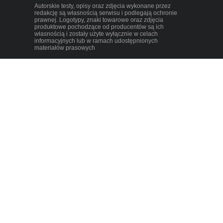
Autorskie testy, opisy oraz zdjęcia wykonane przez
redakcję są własnością serwisu i podlegają ochronie
prawnej. Logotypy, znaki towarowe oraz zdjęcia
produktowe pochodzące od producentów są ich
własnością i zostały użyte wyłącznie w celach
informacyjnych lub w ramach udostępnionych
materiałów prasowych