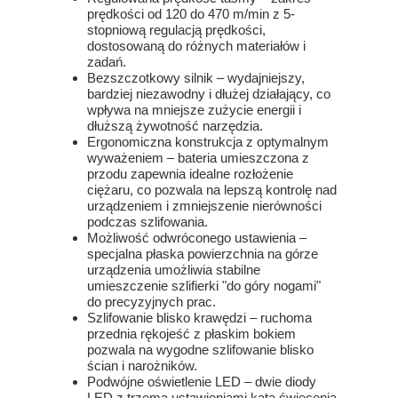
prędkości od 120 do 470 m/min z 5-
stopniową regulacją prędkości,
dostosowaną do różnych materiałów i
zadań.
Bezszczotkowy silnik – wydajniejszy,
bardziej niezawodny i dłużej działający, co
wpływa na mniejsze zużycie energii i
dłuższą żywotność narzędzia.
Ergonomiczna konstrukcja z optymalnym
wyważeniem – bateria umieszczona z
przodu zapewnia idealne rozłożenie
ciężaru, co pozwala na lepszą kontrolę nad
urządzeniem i zmniejszenie nierówności
podczas szlifowania.
Możliwość odwróconego ustawienia –
specjalna płaska powierzchnia na górze
urządzenia umożliwia stabilne
umieszczenie szlifierki "do góry nogami"
do precyzyjnych prac.
Szlifowanie blisko krawędzi – ruchoma
przednia rękojeść z płaskim bokiem
pozwala na wygodne szlifowanie blisko
ścian i narożników.
Podwójne oświetlenie LED – dwie diody
LED z trzema ustawieniami kąta świecenia