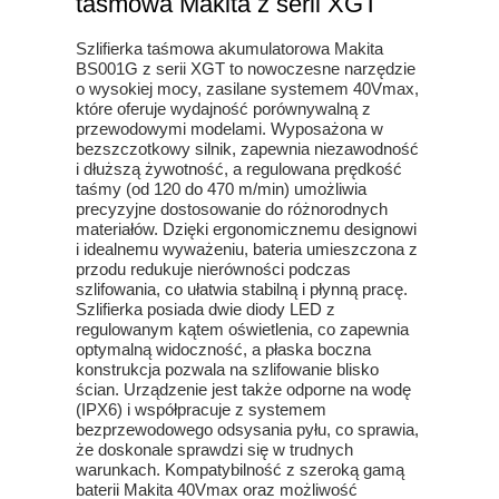
taśmowa Makita z serii XGT
Szlifierka taśmowa akumulatorowa Makita
BS001G z serii XGT to nowoczesne narzędzie
o wysokiej mocy, zasilane systemem 40Vmax,
które oferuje wydajność porównywalną z
przewodowymi modelami. Wyposażona w
bezszczotkowy silnik, zapewnia niezawodność
i dłuższą żywotność, a regulowana prędkość
taśmy (od 120 do 470 m/min) umożliwia
precyzyjne dostosowanie do różnorodnych
materiałów. Dzięki ergonomicznemu designowi
i idealnemu wyważeniu, bateria umieszczona z
przodu redukuje nierówności podczas
szlifowania, co ułatwia stabilną i płynną pracę.
Szlifierka posiada dwie diody LED z
regulowanym kątem oświetlenia, co zapewnia
optymalną widoczność, a płaska boczna
konstrukcja pozwala na szlifowanie blisko
ścian. Urządzenie jest także odporne na wodę
(IPX6) i współpracuje z systemem
bezprzewodowego odsysania pyłu, co sprawia,
że doskonale sprawdzi się w trudnych
warunkach. Kompatybilność z szeroką gamą
baterii Makita 40Vmax oraz możliwość