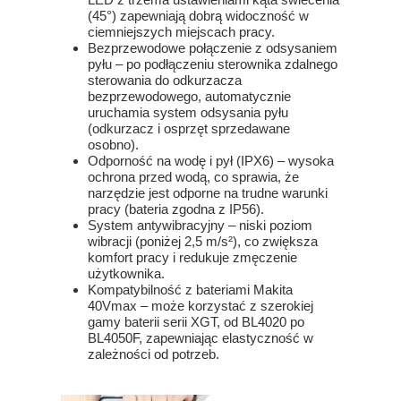
(45°) zapewniają dobrą widoczność w
ciemniejszych miejscach pracy.
Bezprzewodowe połączenie z odsysaniem
pyłu – po podłączeniu sterownika zdalnego
sterowania do odkurzacza
bezprzewodowego, automatycznie
uruchamia system odsysania pyłu
(odkurzacz i osprzęt sprzedawane
osobno).
Odporność na wodę i pył (IPX6) – wysoka
ochrona przed wodą, co sprawia, że
narzędzie jest odporne na trudne warunki
pracy (bateria zgodna z IP56).
System antywibracyjny – niski poziom
wibracji (poniżej 2,5 m/s²), co zwiększa
komfort pracy i redukuje zmęczenie
użytkownika.
Kompatybilność z bateriami Makita
40Vmax – może korzystać z szerokiej
gamy baterii serii XGT, od BL4020 po
BL4050F, zapewniając elastyczność w
zależności od potrzeb.