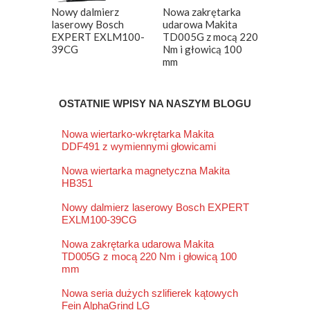
Nowy dalmierz
Nowa zakrętarka
laserowy Bosch
udarowa Makita
EXPERT EXLM100-
TD005G z mocą 220
39CG
Nm i głowicą 100
mm
OSTATNIE WPISY NA NASZYM BLOGU
Nowa wiertarko-wkrętarka Makita
DDF491 z wymiennymi głowicami
Nowa wiertarka magnetyczna Makita
HB351
Nowy dalmierz laserowy Bosch EXPERT
EXLM100-39CG
Nowa zakrętarka udarowa Makita
TD005G z mocą 220 Nm i głowicą 100
mm
Nowa seria dużych szlifierek kątowych
Fein AlphaGrind LG