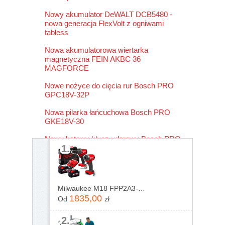
Nowy akumulator DeWALT DCB5480 -
nowa generacja FlexVolt z ogniwami
tabless
Nowa akumulatorowa wiertarka
magnetyczna FEIN AKBC 36
MAGFORCE
Nowe nożyce do cięcia rur Bosch PRO
GPC18V-32P
Nowa pilarka łańcuchowa Bosch PRO
GKE18V-30
Nowy kątowy klucz udarowy Bosch PRO
1.
GRS18V-330
Milwaukee M18 FPP2A3-502X 4933480873
1835,00
Od
zł
2.