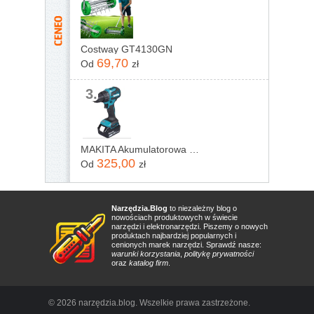
Costway GT4130GN
69,70
Od
zł
3.
MAKITA Akumulatorowa wiertarko-wkrętarka 18V, DHP490Z
325,00
Od
zł
Narzędzia.Blog
to niezależny blog o
nowościach produktowych w świecie
narzędzi i elektronarzędzi. Piszemy o nowych
produktach najbardziej popularnych i
cenionych marek narzędzi. Sprawdź nasze:
warunki korzystania
,
politykę prywatności
oraz
katalog firm
.
© 2026 narzędzia.blog. Wszelkie prawa zastrzeżone.