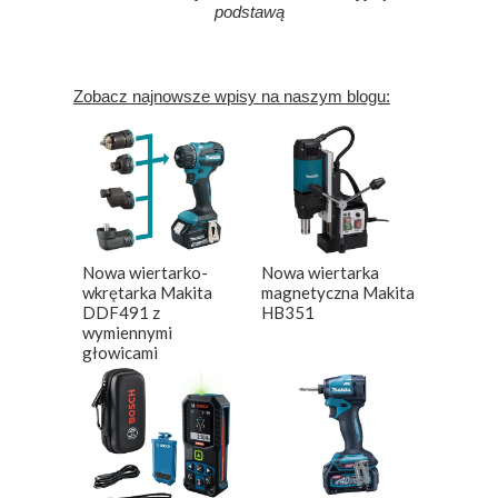
podstawą
Zobacz najnowsze wpisy na naszym blogu:
Nowa wiertarko-
Nowa wiertarka
wkrętarka Makita
magnetyczna Makita
DDF491 z
HB351
wymiennymi
głowicami