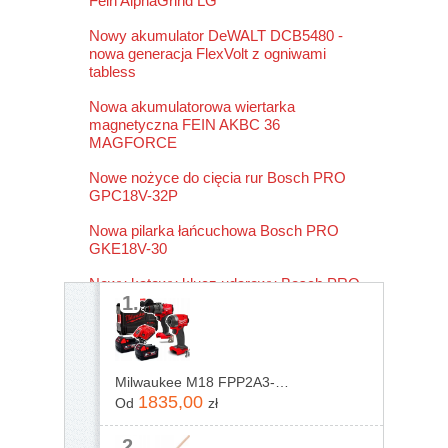
Fein AlphaGrind LG
Nowy akumulator DeWALT DCB5480 -
nowa generacja FlexVolt z ogniwami
tabless
Nowa akumulatorowa wiertarka
magnetyczna FEIN AKBC 36
MAGFORCE
Nowe nożyce do cięcia rur Bosch PRO
GPC18V-32P
Nowa pilarka łańcuchowa Bosch PRO
GKE18V-30
Nowy kątowy klucz udarowy Bosch PRO
1.
GRS18V-330
Milwaukee M18 FPP2A3-502X 4933480873
1835,00
Od
zł
2.