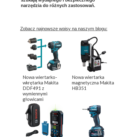
narzędzia do różnych zastosowań.
Zobacz najnowsze wpisy na naszym blogu:
Nowa wiertarko-
Nowa wiertarka
wkrętarka Makita
magnetyczna Makita
DDF491 z
HB351
wymiennymi
głowicami