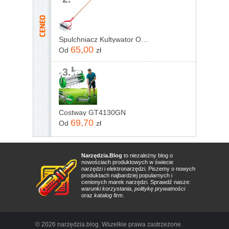
Spulchniacz Kultywator Obrotowy Z Podcinaczem
65,00
Od
zł
3.
Costway GT4130GN
69,70
Od
zł
Narzędzia.Blog
to niezależny blog o
nowościach produktowych w świecie
narzędzi i elektronarzędzi. Piszemy o nowych
produktach najbardziej popularnych i
cenionych marek narzędzi. Sprawdź nasze:
warunki korzystania
,
politykę prywatności
oraz
katalog firm
.
© 2026 narzędzia.blog. Wszelkie prawa zastrzeżone.