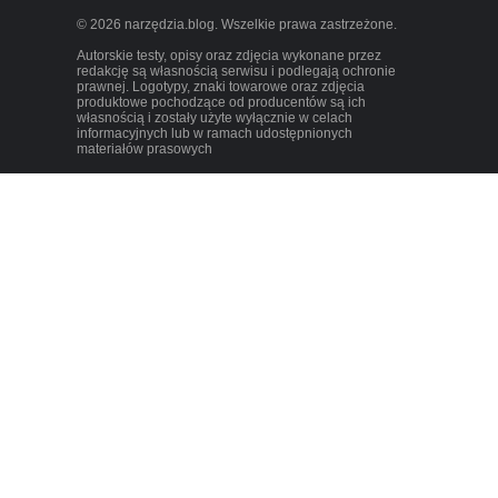
© 2026 narzędzia.blog. Wszelkie prawa zastrzeżone.
Autorskie testy, opisy oraz zdjęcia wykonane przez
redakcję są własnością serwisu i podlegają ochronie
prawnej. Logotypy, znaki towarowe oraz zdjęcia
produktowe pochodzące od producentów są ich
własnością i zostały użyte wyłącznie w celach
informacyjnych lub w ramach udostępnionych
materiałów prasowych