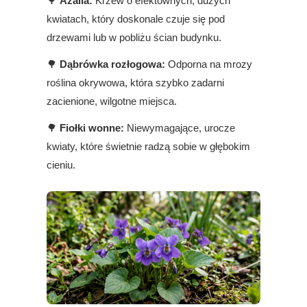
🌳
Azalia:
Krzew o efektownych, dużych
kwiatach, który doskonale czuje się pod
drzewami lub w pobliżu ścian budynku.
🌳
Dąbrówka rozłogowa:
Odporna na mrozy
roślina okrywowa, która szybko zadarni
zacienione, wilgotne miejsca.
🌳
Fiołki wonne:
Niewymagające, urocze
kwiaty, które świetnie radzą sobie w głębokim
cieniu.