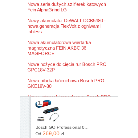
Nowa seria dużych szlifierek kątowych
Fein AlphaGrind LG
Nowy akumulator DeWALT DCB5480 -
nowa generacja FlexVolt z ogniwami
tabless
Nowa akumulatorowa wiertarka
magnetyczna FEIN AKBC 36
MAGFORCE
Nowe nożyce do cięcia rur Bosch PRO
GPC18V-32P
Nowa pilarka łańcuchowa Bosch PRO
GKE18V-30
Nowy kątowy klucz udarowy Bosch PRO
1.
GRS18V-330
Bosch GO Professional 06019H2201
269,00
Od
zł