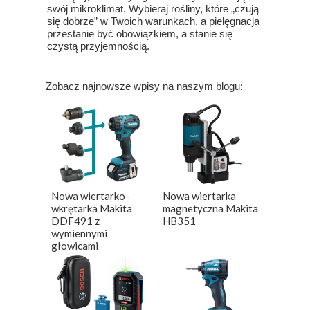
swój mikroklimat. Wybieraj rośliny, które „czują
się dobrze” w Twoich warunkach, a pielęgnacja
przestanie być obowiązkiem, a stanie się
czystą przyjemnością.
Zobacz najnowsze wpisy na naszym blogu:
Nowa wiertarko-
Nowa wiertarka
wkrętarka Makita
magnetyczna Makita
DDF491 z
HB351
wymiennymi
głowicami