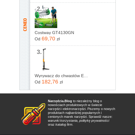
2.
Costway GT4130GN
69,70
Od
zł
3.
Wyrywacz do chwastów Ergonomic Fiskars
182,76
Od
zł
Narzędzia.Blog
to niezależny blog o
nowościach produktowych w świecie
narzędzi i elektronarzędzi. Piszemy o nowych
produktach najbardziej popularnych i
cenionych marek narzędzi. Sprawdź nasze:
warunki korzystania
,
politykę prywatności
oraz
katalog firm
.