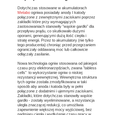
Dotychczas stosowane w akumulatorach
Metabo
ogniwa posiadały anody I katody
połączone z zewnętrznymi zaciskami poprzez
zakładki które przy wymagających
zastosowaniach stanowiły "wąskie gardło" dla
przepływu prądu, co skutkowało dużymi
oporami, generującymi dużą ilość ciepła i
stratę energii. Przez to akumulatory (nie tylko
tego producenta) chroniąc przed przegrzaniem
ograniczały oddawaną moc lub całkowicie
odłączały zasilanie.
Nowa technologia ogniw stosowana od jakiegoś
czasu przy elektronarzędziach, zwana "tabless
cells" to wykorzystanie ogniw o niskiej
rezystancji wewnętrznej. Wewnętrzna struktura
tych ogniw została zmodyfikowana w taki
sposób aby anoda i katoda były w pełni
połączone z dodatnimi i ujemnymi zaciskami.
Zakładki, które dotychczas stanowiły wąskie
gardło - zostały wyeliminowane, a rezystancja
uległa znaczącej redukcji, co umożliwia
zapewnienie większej mocy wyjściowej, bez
nadmiaru ciepła i wydłużenie czasu pracy w