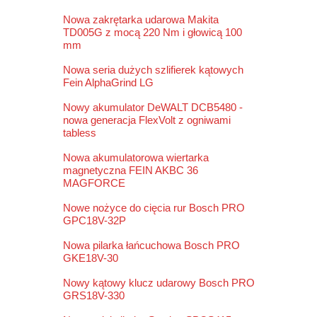
Nowa zakrętarka udarowa Makita
TD005G z mocą 220 Nm i głowicą 100
mm
Nowa seria dużych szlifierek kątowych
Fein AlphaGrind LG
Nowy akumulator DeWALT DCB5480 -
nowa generacja FlexVolt z ogniwami
tabless
Nowa akumulatorowa wiertarka
magnetyczna FEIN AKBC 36
MAGFORCE
Nowe nożyce do cięcia rur Bosch PRO
GPC18V-32P
Nowa pilarka łańcuchowa Bosch PRO
GKE18V-30
Nowy kątowy klucz udarowy Bosch PRO
GRS18V-330