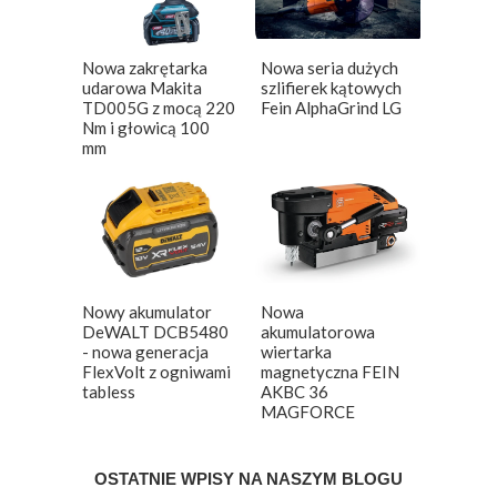
Nowa zakrętarka
Nowa seria dużych
udarowa Makita
szlifierek kątowych
TD005G z mocą 220
Fein AlphaGrind LG
Nm i głowicą 100
mm
Nowy akumulator
Nowa
DeWALT DCB5480
akumulatorowa
- nowa generacja
wiertarka
FlexVolt z ogniwami
magnetyczna FEIN
tabless
AKBC 36
MAGFORCE
OSTATNIE WPISY NA NASZYM BLOGU