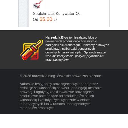
Spulchniacz Kultywator Obrotowy Z Podcinaczem
65,00
Od
zł
Narzędzia.Blog
to niezależny blog o
nowościach produktowych w świecie
narzędzi i elektronarzędzi. Piszemy o nowych
produktach najbardziej popularnych i
cenionych marek narzędzi. Sprawdź nasze:
warunki korzystania
,
politykę prywatności
oraz
katalog firm
.
© 2026 narzędzia.blog. Wszelkie prawa zastrzeżone.
Autorskie testy, opisy oraz zdjęcia wykonane przez
redakcję są własnością serwisu i podlegają ochronie
prawnej. Logotypy, znaki towarowe oraz zdjęcia
produktowe pochodzące od producentów są ich
własnością i zostały użyte wyłącznie w celach
informacyjnych lub w ramach udostępnionych
materiałów prasowych