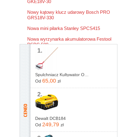
GKE18V-30
Nowy kątowy klucz udarowy Bosch PRO
GRS18V-330
Nowa mini pilarka Stanley SPCS415
Nowa wyrzynarka akumulatorowa Festool
PSBC 500
1.
Spulchniacz Kultywator Obrotowy Z Podcinaczem
65,00
Od
zł
2.
Dewalt DCB184
249,79
Od
zł