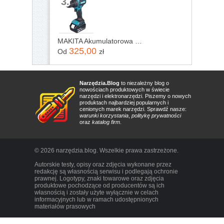
3.
MAKITA Akumulatorowa wiertarko-wkrętarka 18V, DHP490Z
325,00
Od
zł
Narzędzia.Blog
to niezależny blog o
nowościach produktowych w świecie
narzędzi i elektronarzędzi. Piszemy o nowych
produktach najbardziej popularnych i
cenionych marek narzędzi. Sprawdź nasze:
warunki korzystania
,
politykę prywatności
oraz
katalog firm
.
© 2026 narzędzia.blog. Wszelkie prawa zastrzeżone.
Autorskie testy, opisy oraz zdjęcia wykonane przez
redakcję są własnością serwisu i podlegają ochronie
prawnej. Logotypy, znaki towarowe oraz zdjęcia
produktowe pochodzące od producentów są ich
własnością i zostały użyte wyłącznie w celach
informacyjnych lub w ramach udostępnionych
materiałów prasowych