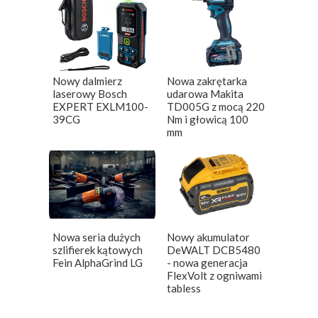
Nowy dalmierz
Nowa zakrętarka
laserowy Bosch
udarowa Makita
EXPERT EXLM100-
TD005G z mocą 220
39CG
Nm i głowicą 100
mm
Nowa seria dużych
Nowy akumulator
szlifierek kątowych
DeWALT DCB5480
Fein AlphaGrind LG
- nowa generacja
FlexVolt z ogniwami
tabless