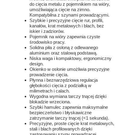
do cięcia metalu z pojemnikiem na wióry,
umożliwiająca cięcie na zimno.
Kompatybilna z szynami prowadzącymi.
Szybkie i precyzyjne cięcie rur, profili,
kanałów, krat metalowych i blach, bez
iskier i zadziorów.
Pojemnik na wióry zapewnia czyste
środowisko pracy.
Solidna piła z osłoną z odlewanego
aluminium oraz stalową podstawą.
Niska waga i kompaktowy, ergonomiczny
design.
Okienko w osłonie umożliwia precyzyjne
prowadzenie cięcia.
Płynna i beznarzędziowa regulacja
głębokości cięcia z podziałką w
milimetrach i calach.
Wygodna wymiana tarczy tnącej dzięki
blokadzie wrzeciona.
Szybki hamulec zapewnia maksymalne
bezpieczeństwo i błyskawiczne
zatrzymanie tarczy tnącej (<1 sekunda).
Precyzyjne, proste cięcie krat metalowych,
stali i blach profilowanych dzięki
zastosowaniu szyny prowadzącej