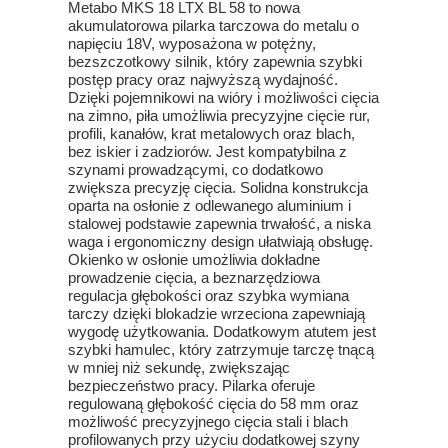
Metabo MKS 18 LTX BL 58 to nowa
akumulatorowa pilarka tarczowa do metalu o
napięciu 18V, wyposażona w potężny,
bezszczotkowy silnik, który zapewnia szybki
postęp pracy oraz najwyższą wydajność.
Dzięki pojemnikowi na wióry i możliwości cięcia
na zimno, piła umożliwia precyzyjne cięcie rur,
profili, kanałów, krat metalowych oraz blach,
bez iskier i zadziorów. Jest kompatybilna z
szynami prowadzącymi, co dodatkowo
zwiększa precyzję cięcia. Solidna konstrukcja
oparta na osłonie z odlewanego aluminium i
stalowej podstawie zapewnia trwałość, a niska
waga i ergonomiczny design ułatwiają obsługę.
Okienko w osłonie umożliwia dokładne
prowadzenie cięcia, a beznarzędziowa
regulacja głębokości oraz szybka wymiana
tarczy dzięki blokadzie wrzeciona zapewniają
wygodę użytkowania. Dodatkowym atutem jest
szybki hamulec, który zatrzymuje tarczę tnącą
w mniej niż sekundę, zwiększając
bezpieczeństwo pracy. Pilarka oferuje
regulowaną głębokość cięcia do 58 mm oraz
możliwość precyzyjnego cięcia stali i blach
profilowanych przy użyciu dodatkowej szyny