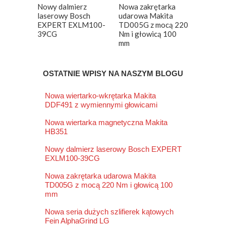
Nowy dalmierz
Nowa zakrętarka
laserowy Bosch
udarowa Makita
EXPERT EXLM100-
TD005G z mocą 220
39CG
Nm i głowicą 100
mm
OSTATNIE WPISY NA NASZYM BLOGU
Nowa wiertarko-wkrętarka Makita
DDF491 z wymiennymi głowicami
Nowa wiertarka magnetyczna Makita
HB351
Nowy dalmierz laserowy Bosch EXPERT
EXLM100-39CG
Nowa zakrętarka udarowa Makita
TD005G z mocą 220 Nm i głowicą 100
mm
Nowa seria dużych szlifierek kątowych
Fein AlphaGrind LG