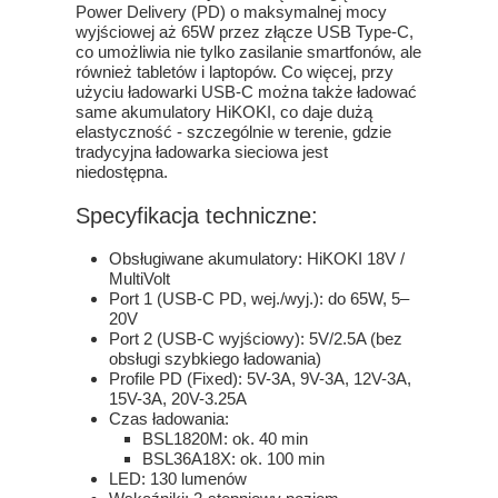
Power Delivery (PD) o maksymalnej mocy
wyjściowej aż 65W przez złącze USB Type-C,
co umożliwia nie tylko zasilanie smartfonów, ale
również tabletów i laptopów. Co więcej, przy
użyciu ładowarki USB-C można także ładować
same akumulatory HiKOKI, co daje dużą
elastyczność - szczególnie w terenie, gdzie
tradycyjna ładowarka sieciowa jest
niedostępna.
Specyfikacja techniczne:
Obsługiwane akumulatory: HiKOKI 18V /
MultiVolt
Port 1 (USB-C PD, wej./wyj.): do 65W, 5–
20V
Port 2 (USB-C wyjściowy): 5V/2.5A (bez
obsługi szybkiego ładowania)
Profile PD (Fixed): 5V-3A, 9V-3A, 12V-3A,
15V-3A, 20V-3.25A
Czas ładowania:
BSL1820M: ok. 40 min
BSL36A18X: ok. 100 min
LED: 130 lumenów