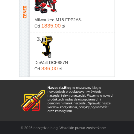
Milwaukee M18 FPP2A3-502X 4933480873
1835,00
Od
zł
3.
DeWalt DCF887N
336,00
Od
zł
Narzędzia.Blog
to niezależny blog o
nowościach produktowych w świecie
narzędzi i elektronarzędzi. Piszemy o nowych
produktach najbardziej popularnych i
cenionych marek narzędzi. Sprawdź nasze:
warunki korzystania
,
politykę prywatności
oraz
katalog firm
.
© 2026 narzędzia.blog. Wszelkie prawa zastrzeżone.