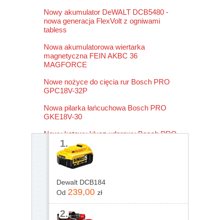
Nowy akumulator DeWALT DCB5480 -
nowa generacja FlexVolt z ogniwami
tabless
Nowa akumulatorowa wiertarka
magnetyczna FEIN AKBC 36
MAGFORCE
Nowe nożyce do cięcia rur Bosch PRO
GPC18V-32P
Nowa pilarka łańcuchowa Bosch PRO
GKE18V-30
Nowy kątowy klucz udarowy Bosch PRO
1.
GRS18V-330
Dewalt DCB184
239,00
Od
zł
2.