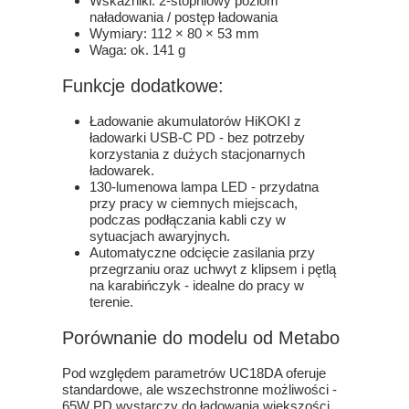
Wskaźniki: 2-stopniowy poziom
naładowania / postęp ładowania
Wymiary: 112 × 80 × 53 mm
Waga: ok. 141 g
Funkcje dodatkowe:
Ładowanie akumulatorów HiKOKI z
ładowarki USB-C PD - bez potrzeby
korzystania z dużych stacjonarnych
ładowarek.
130-lumenowa lampa LED - przydatna
przy pracy w ciemnych miejscach,
podczas podłączania kabli czy w
sytuacjach awaryjnych.
Automatyczne odcięcie zasilania przy
przegrzaniu oraz uchwyt z klipsem i pętlą
na karabińczyk - idealne do pracy w
terenie.
Porównanie do modelu od Metabo
Pod względem parametrów UC18DA oferuje
standardowe, ale wszechstronne możliwości -
65W PD wystarczy do ładowania większości