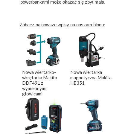
powerbankami może okazać się zbyt mała.
Zobacz najnowsze wpisy na naszym blogu:
Nowa wiertarko-
Nowa wiertarka
wkrętarka Makita
magnetyczna Makita
DDF491 z
HB351
wymiennymi
głowicami