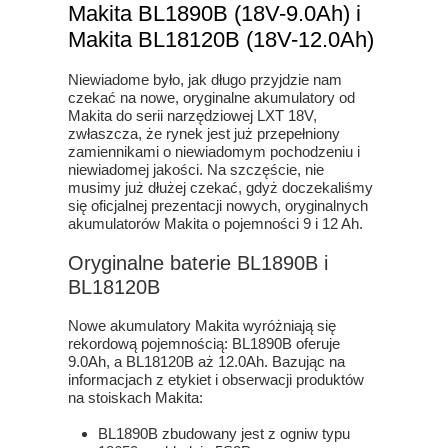
Makita BL1890B (18V-9.0Ah) i
Makita BL18120B (18V-12.0Ah)
Niewiadome było, jak długo przyjdzie nam
czekać na nowe, oryginalne akumulatory od
Makita do serii narzędziowej LXT 18V,
zwłaszcza, że rynek jest już przepełniony
zamiennikami o niewiadomym pochodzeniu i
niewiadomej jakości. Na szczęście, nie
musimy już dłużej czekać, gdyż doczekaliśmy
się oficjalnej prezentacji nowych, oryginalnych
akumulatorów Makita o pojemności 9 i 12 Ah.
Oryginalne baterie BL1890B i
BL18120B
Nowe akumulatory Makita wyróżniają się
rekordową pojemnością: BL1890B oferuje
9.0Ah, a BL18120B aż 12.0Ah. Bazując na
informacjach z etykiet i obserwacji produktów
na stoiskach Makita:
BL1890B zbudowany jest z ogniw typu