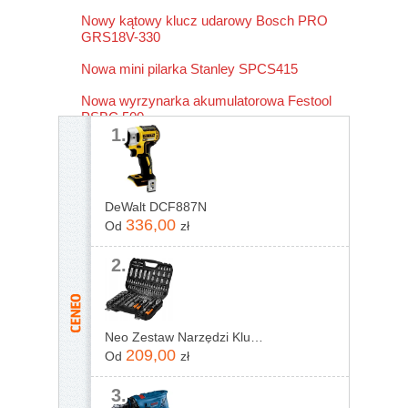
Nowy kątowy klucz udarowy Bosch PRO
GRS18V-330
Nowa mini pilarka Stanley SPCS415
Nowa wyrzynarka akumulatorowa Festool
PSBC 500
1.
DeWalt DCF887N
336,00
Od
zł
2.
Neo Zestaw Narzędzi Klucze Nasadowe 1/2&Quot; 1/4&Quot; 110 Elementów 10-211
209,00
Od
zł
3.