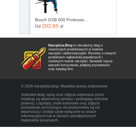
Bosch GSB 600 Professional 06011A0320
202,65
Od
zł
Narzędzia.Blog
to niezależny blog o
nowościach produktowych w świecie
narzędzi i elektronarzędzi. Piszemy o nowych
produktach najbardziej popularnych i
cenionych marek narzędzi. Sprawdź nasze:
warunki korzystania
,
politykę prywatności
oraz
katalog firm
.
© 2026 narzędzia.blog. Wszelkie prawa zastrzeżone.
Autorskie testy, opisy oraz zdjęcia wykonane przez
redakcję są własnością serwisu i podlegają ochronie
prawnej. Logotypy, znaki towarowe oraz zdjęcia
produktowe pochodzące od producentów są ich
własnością i zostały użyte wyłącznie w celach
informacyjnych lub w ramach udostępnionych
materiałów prasowych