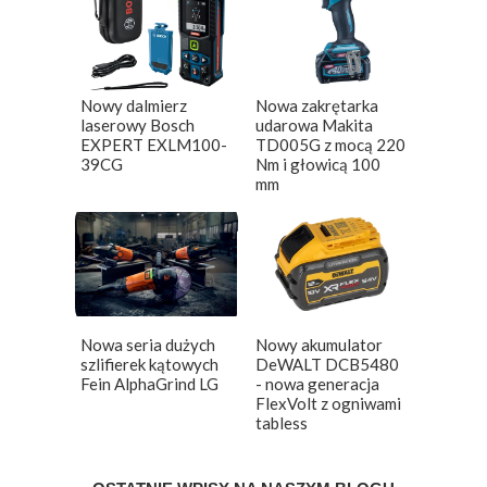
Nowy dalmierz
Nowa zakrętarka
laserowy Bosch
udarowa Makita
EXPERT EXLM100-
TD005G z mocą 220
39CG
Nm i głowicą 100
mm
Nowa seria dużych
Nowy akumulator
szlifierek kątowych
DeWALT DCB5480
Fein AlphaGrind LG
- nowa generacja
FlexVolt z ogniwami
tabless