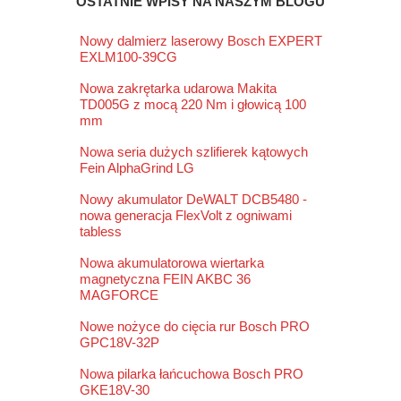
OSTATNIE WPISY NA NASZYM BLOGU
Nowy dalmierz laserowy Bosch EXPERT
EXLM100-39CG
Nowa zakrętarka udarowa Makita
TD005G z mocą 220 Nm i głowicą 100
mm
Nowa seria dużych szlifierek kątowych
Fein AlphaGrind LG
Nowy akumulator DeWALT DCB5480 -
nowa generacja FlexVolt z ogniwami
tabless
Nowa akumulatorowa wiertarka
magnetyczna FEIN AKBC 36
MAGFORCE
Nowe nożyce do cięcia rur Bosch PRO
GPC18V-32P
Nowa pilarka łańcuchowa Bosch PRO
GKE18V-30