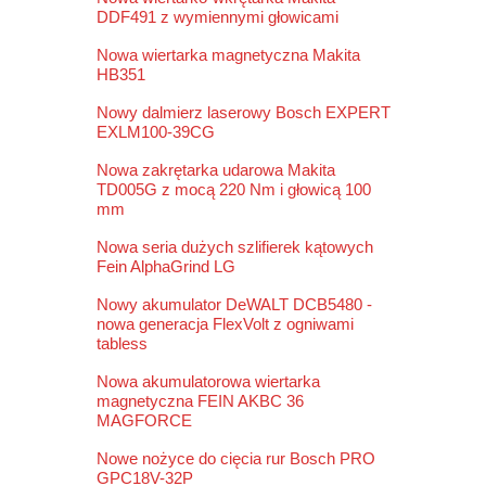
DDF491 z wymiennymi głowicami
Nowa wiertarka magnetyczna Makita
HB351
Nowy dalmierz laserowy Bosch EXPERT
EXLM100-39CG
Nowa zakrętarka udarowa Makita
TD005G z mocą 220 Nm i głowicą 100
mm
Nowa seria dużych szlifierek kątowych
Fein AlphaGrind LG
Nowy akumulator DeWALT DCB5480 -
nowa generacja FlexVolt z ogniwami
tabless
Nowa akumulatorowa wiertarka
magnetyczna FEIN AKBC 36
MAGFORCE
Nowe nożyce do cięcia rur Bosch PRO
GPC18V-32P