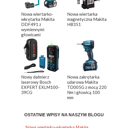
Nowa wiertarko-
Nowa wiertarka
wkrętarka Makita
magnetyczna Makita
DDF491 z
HB351
wymiennymi
głowicami
Nowy dalmierz
Nowa zakrętarka
laserowy Bosch
udarowa Makita
EXPERT EXLM100-
TD005G z mocą 220
39CG
Nm i głowicą 100
mm
OSTATNIE WPISY NA NASZYM BLOGU
Nowa wiertarko-wkrętarka Makita