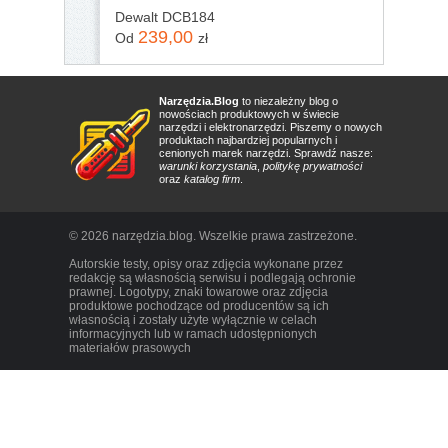
Dewalt DCB184
239,00
Od
zł
Narzędzia.Blog
to niezależny blog o
nowościach produktowych w świecie
narzędzi i elektronarzędzi. Piszemy o nowych
produktach najbardziej popularnych i
cenionych marek narzędzi. Sprawdź nasze:
warunki korzystania
,
politykę prywatności
oraz
katalog firm
.
© 2026 narzędzia.blog. Wszelkie prawa zastrzeżone.
Autorskie testy, opisy oraz zdjęcia wykonane przez
redakcję są własnością serwisu i podlegają ochronie
prawnej. Logotypy, znaki towarowe oraz zdjęcia
produktowe pochodzące od producentów są ich
własnością i zostały użyte wyłącznie w celach
informacyjnych lub w ramach udostępnionych
materiałów prasowych