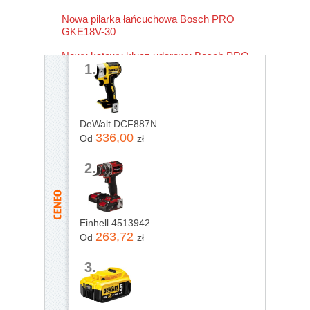
Nowa pilarka łańcuchowa Bosch PRO
GKE18V-30
Nowy kątowy klucz udarowy Bosch PRO
1.
GRS18V-330
DeWalt DCF887N
336,00
Od
zł
2.
Einhell 4513942
263,72
Od
zł
3.