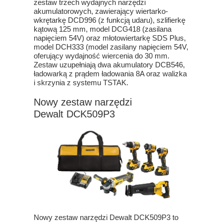
zestaw trzech wydajnych narzędzi
akumulatorowych, zawierający wiertarko-
wkrętarkę DCD996 (z funkcją udaru), szlifierkę
kątową 125 mm, model DCG418 (zasilana
napięciem 54V) oraz młotowiertarkę SDS Plus,
model DCH333 (model zasilany napięciem 54V,
oferujący wydajność wiercenia do 30 mm.
Zestaw uzupełniają dwa akumulatory DCB546,
ładowarką z prądem ładowania 8A oraz walizka
i skrzynia z systemu TSTAK.
Nowy zestaw narzędzi
Dewalt DCK509P3
Nowy zestaw narzędzi Dewalt DCK509P3 to