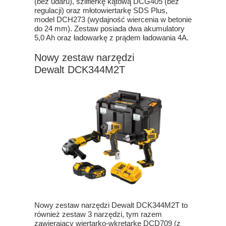
(bez udaru), szlifierkę kątową DCG405 (bez
regulacji) oraz młotowiertarkę SDS Plus,
model DCH273 (wydajność wiercenia w betonie
do 24 mm). Zestaw posiada dwa akumulatory
5,0 Ah oraz ładowarkę z prądem ładowania 4A.
Nowy zestaw narzędzi
Dewalt DCK344M2T
Nowy zestaw narzędzi Dewalt DCK344M2T to
również zestaw 3 narzędzi, tym razem
zawierający wiertarko-wkrętarkę DCD709 (z