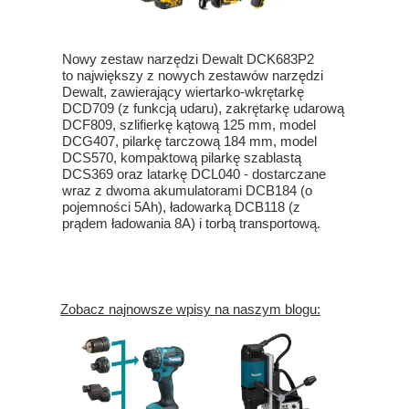
Nowy zestaw narzędzi Dewalt DCK683P2
to największy z nowych zestawów narzędzi
Dewalt, zawierający wiertarko-wkrętarkę
DCD709 (z funkcją udaru), zakrętarkę udarową
DCF809, szlifierkę kątową 125 mm, model
DCG407, pilarkę tarczową 184 mm, model
DCS570, kompaktową pilarkę szablastą
DCS369 oraz latarkę DCL040 - dostarczane
wraz z dwoma akumulatorami DCB184 (o
pojemności 5Ah), ładowarką DCB118 (z
prądem ładowania 8A) i torbą transportową.
Zobacz najnowsze wpisy na naszym blogu: