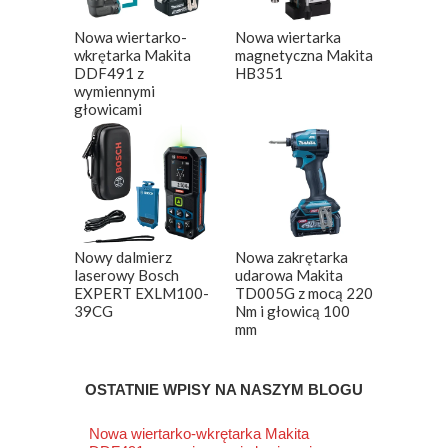
Nowa wiertarko-
Nowa wiertarka
wkrętarka Makita
magnetyczna Makita
DDF491 z
HB351
wymiennymi
głowicami
Nowy dalmierz
Nowa zakrętarka
laserowy Bosch
udarowa Makita
EXPERT EXLM100-
TD005G z mocą 220
39CG
Nm i głowicą 100
mm
OSTATNIE WPISY NA NASZYM BLOGU
Nowa wiertarko-wkrętarka Makita