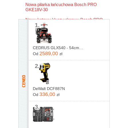
Nowa pilarka łańcuchowa Bosch PRO
GKE18V-30
Nowy kątowy klucz udarowy Bosch PRO
1.
GRS18V-330
CEDRUS GLX540 - 54cm - Glebogryzarka spalinowa
2589,00
Od
zł
2.
DeWalt DCF887N
336,00
Od
zł
3.