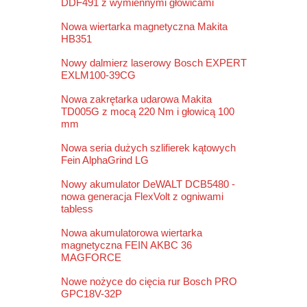
DDF491 z wymiennymi głowicami
Nowa wiertarka magnetyczna Makita
HB351
Nowy dalmierz laserowy Bosch EXPERT
EXLM100-39CG
Nowa zakrętarka udarowa Makita
TD005G z mocą 220 Nm i głowicą 100
mm
Nowa seria dużych szlifierek kątowych
Fein AlphaGrind LG
Nowy akumulator DeWALT DCB5480 -
nowa generacja FlexVolt z ogniwami
tabless
Nowa akumulatorowa wiertarka
magnetyczna FEIN AKBC 36
MAGFORCE
Nowe nożyce do cięcia rur Bosch PRO
GPC18V-32P