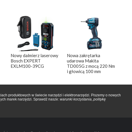
Nowy dalmierz laserowy
Nowa zakrętarka
Bosch EXPERT
udarowa Makita
EXLM100-39CG
TD005G z mocą 220 Nm
i głowicą 100 mm
iach produktowych w świecie narzędzi i elektronarzędzi. Piszemy o nowych
onych marek narzędzi. Sprawdź nasze:
warunki korzystania
,
politykę