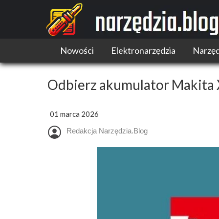
Nowości
Elektronarzędzia
Narzęd
Narzędzia akumulatorowe
Narzędzia wielofunkcyjne
Odbierz akumulator Makita X
Pilarki
Szlifierki i polerki
01 marca 2026
Wiertarki i wkrętarki
Redakcja Narzędzia.Blog