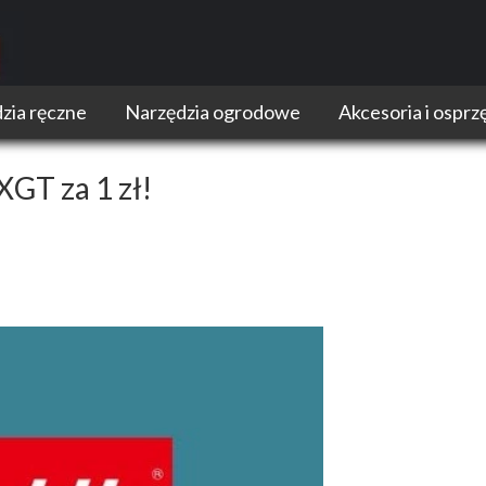
zia ręczne
Narzędzia ogrodowe
Akcesoria i osprz
Kosiarki
Akumulatory do elek
Kosy i podkaszarki
Egzoszkielety
GT za 1 zł!
Nożyce do trawy i żywopłoty
Przechowywanie i tr
Pilarki łańcuchowe
Narzędzia ogrodowe Dewalt
Narzędzia ogrodowe Makita