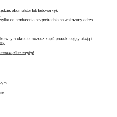
dzie, akumulator lub ładowarkę).
.
ysyłka od producenta bezpośrednio na wskazany adres.
ko w tym okresie możesz kupić produkt objęty akcją i
to.
taredemption.eu/pl/pl
owym
ie