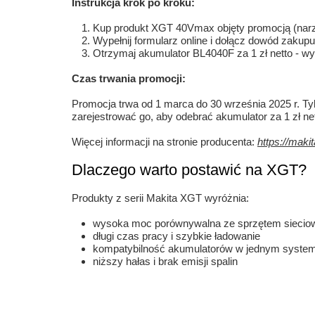
Instrukcja krok po kroku:
Kup produkt XGT 40Vmax objęty promocją (narzę
Wypełnij formularz online i dołącz dowód zakupu
Otrzymaj akumulator BL4040F za 1 zł netto - w
Czas trwania promocji:
Promocja trwa od 1 marca do 30 września 2025 r. Tyl
zarejestrować go, aby odebrać akumulator za 1 zł net
Więcej informacji na stronie producenta:
https://maki
Dlaczego warto postawić na XGT?
Produkty z serii Makita XGT wyróżnia:
wysoka moc porównywalna ze sprzętem sieci
długi czas pracy i szybkie ładowanie
kompatybilność akumulatorów w jednym system
niższy hałas i brak emisji spalin