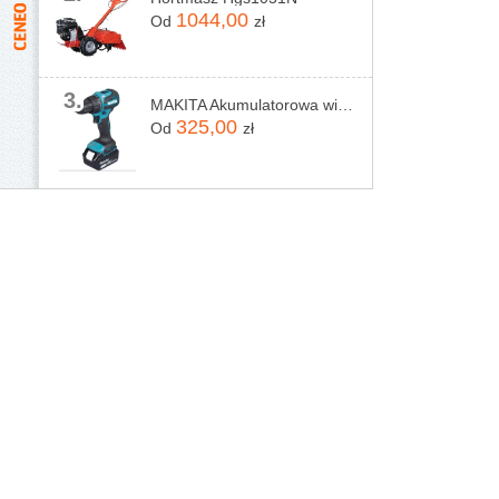
1044,00
Od
zł
3.
MAKITA Akumulatorowa wiertarko-wkrętarka 18V, DHP490Z
325,00
Od
zł