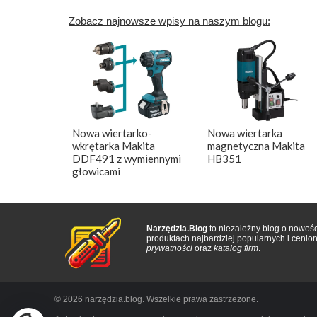
Zobacz najnowsze wpisy na naszym blogu:
Nowa wiertarko-
Nowa wiertarka
wkrętarka Makita
magnetyczna Makita
DDF491 z wymiennymi
HB351
głowicami
Narzędzia.Blog
to niezależny blog o nowośc
produktach najbardziej popularnych i ceni
prywatności
oraz
katalog firm
.
© 2026 narzędzia.blog. Wszelkie prawa zastrzeżone.