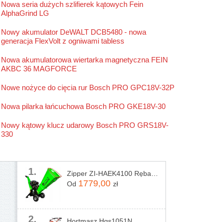
Nowa seria dużych szlifierek kątowych Fein
Stanley
AlphaGrind LG
Stihl
Nowy akumulator DeWALT DCB5480 - nowa
generacja FlexVolt z ogniwami tabless
Nowa akumulatorowa wiertarka magnetyczna FEIN
AKBC 36 MAGFORCE
Nowe nożyce do cięcia rur Bosch PRO GPC18V-32P
Nowa pilarka łańcuchowa Bosch PRO GKE18V-30
Nowy kątowy klucz udarowy Bosch PRO GRS18V-
330
1.
Zipper ZI-HAEK4100 Rębak rozdrabniacz do gałęzi
1779,00
Od
zł
2.
Hortmasz Hgs1051N