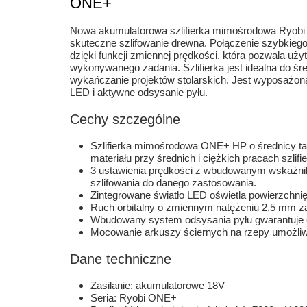
ONE+
Nowa akumulatorowa szlifierka mimośrodowa Ryobi
skuteczne szlifowanie drewna. Połączenie szybkieg
dzięki funkcji zmiennej prędkości, która pozwala uż
wykonywanego zadania. Szlifierka jest idealna do śr
wykańczanie projektów stolarskich. Jest wyposażon
LED i aktywne odsysanie pyłu.
Cechy szczególne
Szlifierka mimośrodowa ONE+ HP o średnicy ta
materiału przy średnich i ciężkich pracach szlifi
3 ustawienia prędkości z wbudowanym wskaźn
szlifowania do danego zastosowania.
Zintegrowane światło LED oświetla powierzchnię
Ruch orbitalny o zmiennym natężeniu 2,5 mm za
Wbudowany system odsysania pyłu gwarantuje 
Mocowanie arkuszy ściernych na rzepy umożliwi
Dane techniczne
Zasilanie: akumulatorowe 18V
Seria: Ryobi ONE+