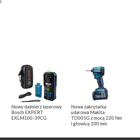
0
Nowy dalmierz laserowy
Nowa zakrętarka
Bosch EXPERT
udarowa Makita
EXLM100-39CG
TD005G z mocą 220 Nm
i głowicą 100 mm