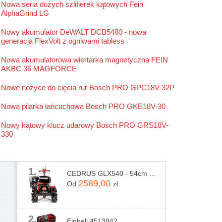
Nowa seria dużych szlifierek kątowych Fein
Stanley
AlphaGrind LG
Stihl
Nowy akumulator DeWALT DCB5480 - nowa
generacja FlexVolt z ogniwami tabless
Nowa akumulatorowa wiertarka magnetyczna FEIN
AKBC 36 MAGFORCE
Nowe nożyce do cięcia rur Bosch PRO GPC18V-32P
Nowa pilarka łańcuchowa Bosch PRO GKE18V-30
Nowy kątowy klucz udarowy Bosch PRO GRS18V-
330
1.
CEDRUS GLX540 - 54cm - Glebogryzarka spalinowa
2589,00
Od
zł
2.
Einhell 4513942