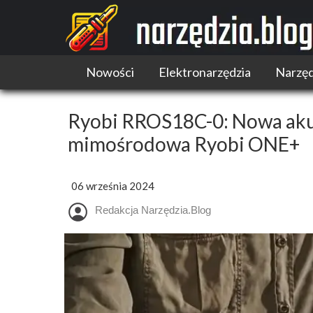
Nowości
Elektronarzędzia
Narzęd
Narzędzia akumulatorowe
Narzędzia wielofunkcyjne
Ryobi RROS18C-0: Nowa aku
Pilarki
mimośrodowa Ryobi ONE+
Szlifierki i polerki
Wiertarki i wkrętarki
06 września 2024
Redakcja Narzędzia.Blog