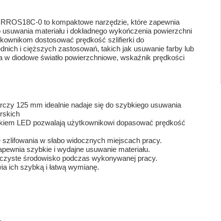
 RROS18C-0 to kompaktowe narzędzie, które zapewnia
o usuwania materiału i dokładnego wykończenia powierzchni
ytkownikom dostosować prędkość szlifierki do
ednich i cięższych zastosowań, takich jak usuwanie farby lub
a w diodowe światło powierzchniowe, wskaźnik prędkości
rczy 125 mm idealnie nadaje się do szybkiego usuwania
erskich
ikiem LED pozwalają użytkownikowi dopasować prędkość
 szlifowania w słabo widocznych miejscach pracy.
pewnia szybkie i wydajne usuwanie materiału.
czyste środowisko podczas wykonywanej pracy.
a ich szybką i łatwą wymianę.