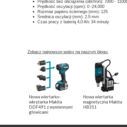
Prędkość bez obciążenia (obr/min): 7000 - 1100
Prędkość oscylacji (opm): 0 -24,000
Rozmiar papieru ściernego (mm): 125
Średnica oscylacji (mm): 2.5 mm
Czas pracy z baterią 4,0 Ah: 34 minuty
Zobacz najnowsze wpisy na naszym blogu:
Nowa wiertarko-
Nowa wiertarka
wkrętarka Makita
magnetyczna Makita
DDF491 z wymiennymi
HB351
głowicami