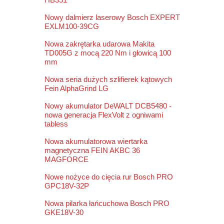
Nowy dalmierz laserowy Bosch EXPERT
EXLM100-39CG
Nowa zakrętarka udarowa Makita
TD005G z mocą 220 Nm i głowicą 100
mm
Nowa seria dużych szlifierek kątowych
Fein AlphaGrind LG
Nowy akumulator DeWALT DCB5480 -
nowa generacja FlexVolt z ogniwami
tabless
Nowa akumulatorowa wiertarka
magnetyczna FEIN AKBC 36
MAGFORCE
Nowe nożyce do cięcia rur Bosch PRO
GPC18V-32P
Nowa pilarka łańcuchowa Bosch PRO
GKE18V-30