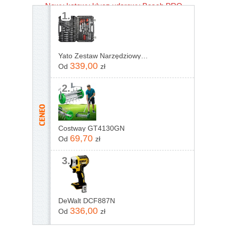
Nowy kątowy klucz udarowy Bosch PRO
1.
GRS18V-330
Yato Zestaw Narzędziowy 1/4", 3/8" I 1/2" kpl 216szt. YT-38841
339,00
Od
zł
2.
Costway GT4130GN
69,70
Od
zł
3.
DeWalt DCF887N
336,00
Od
zł