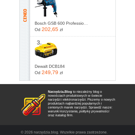
Bosch GSB 600 Professional 06011A0320
202,65
Od
zł
3.
Dewalt DCB184
249,79
Od
zł
Narzędzia.Blog
to niezależny blog o
nowościach produktowych w świecie
narzędzi i elektronarzędzi. Piszemy o nowych
produktach najbardziej popularnych i
cenionych marek narzędzi. Sprawdź nasze:
warunki korzystania
,
politykę prywatności
oraz
katalog firm
.
© 2026 narzędzia.blog. Wszelkie prawa zastrzeżone.