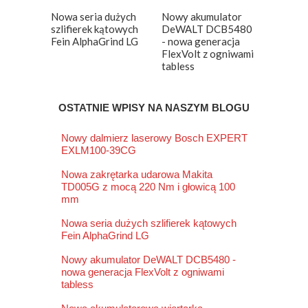
Nowa seria dużych
Nowy akumulator
szlifierek kątowych
DeWALT DCB5480
Fein AlphaGrind LG
- nowa generacja
FlexVolt z ogniwami
tabless
OSTATNIE WPISY NA NASZYM BLOGU
Nowy dalmierz laserowy Bosch EXPERT
EXLM100-39CG
Nowa zakrętarka udarowa Makita
TD005G z mocą 220 Nm i głowicą 100
mm
Nowa seria dużych szlifierek kątowych
Fein AlphaGrind LG
Nowy akumulator DeWALT DCB5480 -
nowa generacja FlexVolt z ogniwami
tabless