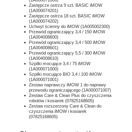
Zastępcze ostrza 9 szt. BASIC iMOW
(1A000074201)
Zastępcze ostrza 18 szt. BASIC iMOW
(1A000074202)
Uchwyt ścienny do iMOW (1A005002300)
Przewód ograniczający 3,4 / 150 iMOW
(1A004008600)
Przewód ograniczający 3,4 / 500 iMOW
(1A004008601)
Przewód ograniczający 5,5 / 300 iMOW
(1A004008610)
Szpilki mocujące 3,4 / 75 iMOW
(1A000071000)
Szpilki mocujące BIO 3,4 / 100 iMOW
(1A000071001)
Zestaw naprawczy iMOW 1 do naprawy
przewodu ograniczającego (1A000071007)
Zestaw Care & Clean Plus do czyszczenia
robotów i kosiarek (07825168605)
Zestaw rozszerzony Care & Clean do
czyszczenia iMOW i kosiarek
(07825168605)