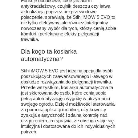
Funkcje dodatkowe, takie jak alarm
antykradzieżowy, czujnik deszczu czy łatwa
aktualizacja poprzez bezprzewodowe
połączenie, sprawiają, że Stihl iMOW 5 EVO to
nie tylko efektywny, ale również inteligentny i
nowoczesny wybór dla tych, którzy cenią sobie
komfort i perfekcyjne efekty pielęgnacji
trawnika.
Dla kogo ta kosiarka
automatyczna?
Stihl iMOW 5 EVO jest idealną opcją dla osób
poszukujących zaawansowanego i łatwego w
obsłudze rozwiązania do pielęgnacji trawnika.
Przede wszystkim, kosiarka automatyczna ta
jest skierowana do osób, które cenią sobie
pełną automatyzację i wygodę w utrzymaniu
swojego ogrodu. Dzięki możliwości sterowania
za pomocą aplikacji mobilnej, użytkownicy
zyskują elastyczność i zdalną kontrolę nad
urządzeniem, co sprawia, że obsługa staje się
intuicyjna i dostosowana do ich indywidualnych
potrzeb.