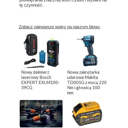
tę czynność.
Zobacz najnowsze wpisy na naszym blogu:
Nowy dalmierz
Nowa zakrętarka
laserowy Bosch
udarowa Makita
EXPERT EXLM100-
TD005G z mocą 220
39CG
Nm i głowicą 100
mm