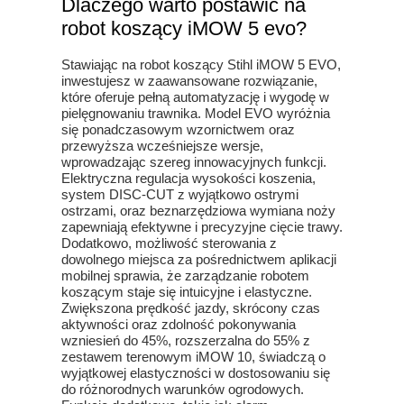
Dlaczego warto postawić na
robot koszący iMOW 5 evo?
Stawiając na robot koszący Stihl iMOW 5 EVO,
inwestujesz w zaawansowane rozwiązanie,
które oferuje pełną automatyzację i wygodę w
pielęgnowaniu trawnika. Model EVO wyróżnia
się ponadczasowym wzornictwem oraz
przewyższa wcześniejsze wersje,
wprowadzając szereg innowacyjnych funkcji.
Elektryczna regulacja wysokości koszenia,
system DISC-CUT z wyjątkowo ostrymi
ostrzami, oraz beznarzędziowa wymiana noży
zapewniają efektywne i precyzyjne cięcie trawy.
Dodatkowo, możliwość sterowania z
dowolnego miejsca za pośrednictwem aplikacji
mobilnej sprawia, że zarządzanie robotem
koszącym staje się intuicyjne i elastyczne.
Zwiększona prędkość jazdy, skrócony czas
aktywności oraz zdolność pokonywania
wzniesień do 45%, rozszerzalna do 55% z
zestawem terenowym iMOW 10, świadczą o
wyjątkowej elastyczności w dostosowaniu się
do różnorodnych warunków ogrodowych.