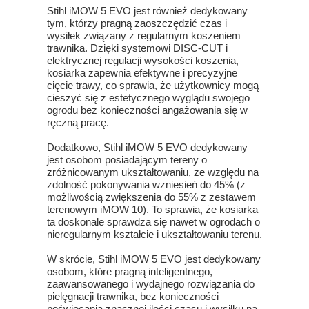
Stihl iMOW 5 EVO jest również dedykowany
tym, którzy pragną zaoszczędzić czas i
wysiłek związany z regularnym koszeniem
trawnika. Dzięki systemowi DISC-CUT i
elektrycznej regulacji wysokości koszenia,
kosiarka zapewnia efektywne i precyzyjne
cięcie trawy, co sprawia, że użytkownicy mogą
cieszyć się z estetycznego wyglądu swojego
ogrodu bez konieczności angażowania się w
ręczną pracę.
Dodatkowo, Stihl iMOW 5 EVO dedykowany
jest osobom posiadającym tereny o
zróżnicowanym ukształtowaniu, ze względu na
zdolność pokonywania wzniesień do 45% (z
możliwością zwiększenia do 55% z zestawem
terenowym iMOW 10). To sprawia, że kosiarka
ta doskonale sprawdza się nawet w ogrodach o
nieregularnym kształcie i ukształtowaniu terenu.
W skrócie, Stihl iMOW 5 EVO jest dedykowany
osobom, które pragną inteligentnego,
zaawansowanego i wydajnego rozwiązania do
pielęgnacji trawnika, bez konieczności
poświęcania znacznej ilości czasu i wysiłku na