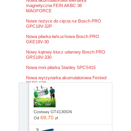
Nowa akumulatorowa wiertarka
magnetyczna FEIN AKBC 36
MAGFORCE
Nowe nożyce do cięcia rur Bosch PRO
GPC18V-32P
Nowa pilarka łańcuchowa Bosch PRO
GKE18V-30
Nowy kątowy klucz udarowy Bosch PRO
GRS18V-330
Nowa mini pilarka Stanley SPCS415
Nowa wyrzynarka akumulatorowa Festool
PSBC 500
1.
Costway GT4130GN
69,70
Od
zł
2.