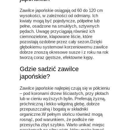
Zawilce japońskie osiągają od 60 do 120 cm
wysokości, w zależności od odmiany. Ich
kwiaty mogą być pojedyncze, półpełne lub
pełne, osadzone na smukłych, sztywnych
pędach. Uwagę przyciągają również ich
ciemnozielone, klapowane liście, które
pozostają ozdobne przez cały sezon.Dzięki
głębokiemu systemowi korzeniowemu zawilce
dobrze znoszą okresowe susze i z roku na rok
tworzą coraz gęstsze, efektowne kępy.
Gdzie sadzić zawilce
japońskie?
Zawilce japońskie najlepiej czują się w półcieniu
– pod koronami drzew liściastych, przy płotach
lub w cieniu wyższych bylin. Preferują żyzną,
próchniczną i lekko wilgotną glebę, dobrze
przepuszczalną i bogatą w składniki
organiczne.W pełnym słońcu również mogą
rosnąć, pod warunkiem, że podłoże nie
przesycha zbyt szybko. Warto unikać miejsc
narażonych na silny wiatr, który może łamać