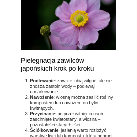
Pielęgnacja zawilców
japońskich krok po kroku
Podlewanie
: zawilce lubią wilgoć, ale nie
znoszą zastoin wody – podlewaj
umiarkowanie.
Nawożenie
: wiosną można zasilić rośliny
kompostem lub nawozem do bylin
kwitnących.
Przycinanie
: po przekwitnięciu usuń
zaschnięte kwiatostany, a wiosną –
pozostałości starych liści.
Ściółkowanie
: jesienią warto rozłożyć
warstwę liści lub kompostu, która ochroni