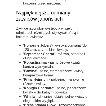
korzenie przed mrozem.
Najpiękniejsze odmiany
zawilców japońskich
Zawilce japońskie występują w wielu
odmianach różniących się wysokością i
kolorem kwiatów:
‘
Honorine Jobert
’ - wysoka odmiana (do
120 cm), czysto białe kwiaty.
‘
September Charm
’ - różowa, odporna i
długo kwitnąca.
‘
Robustissima
’ - jasnoróżowe kwiaty,
bardzo wytrzymała.
‘
Pamina
’ - pełne, ciemnoróżowe kwiaty,
kompaktowa forma.
‘
Prinz Heinrich
’ - półpełne, intensywnie
różowe kwiaty.
‘
Königin Charlotte
’ - pełne, jasnoróżowe
kwiaty o delikatnym połysku.
‘
Whirlwind
’ - śnieżnobiałe, pełne kwiaty o
eleganckim wyglądzie.
‘
Bressingham Glow
’ - różowoczerwone