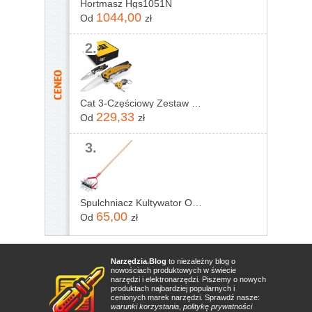
Hortmasz Hgs1051N
1044,00
Od
zł
2.
Cat 3-Częściowy Zestaw Narzędzi Wielofunkcyjnych
229,33
Od
zł
3.
Spulchniacz Kultywator Obrotowy Z Podcinaczem
65,00
Od
zł
Narzędzia.Blog
to niezależny blog o
nowościach produktowych w świecie
narzędzi i elektronarzędzi. Piszemy o nowych
produktach najbardziej popularnych i
cenionych marek narzędzi. Sprawdź nasze:
warunki korzystania
,
politykę prywatności