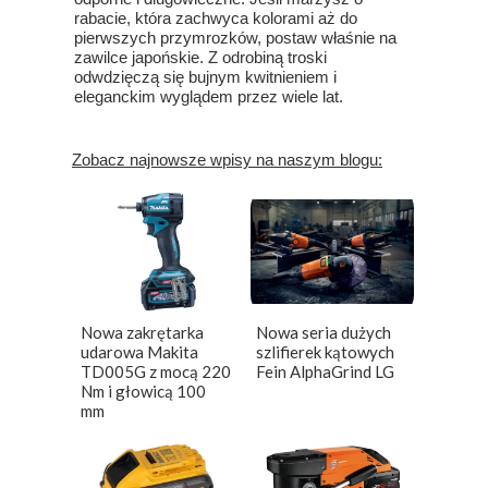
rabacie, która zachwyca kolorami aż do
pierwszych przymrozków, postaw właśnie na
zawilce japońskie. Z odrobiną troski
odwdzięczą się bujnym kwitnieniem i
eleganckim wyglądem przez wiele lat.
Zobacz najnowsze wpisy na naszym blogu:
Nowa zakrętarka
Nowa seria dużych
udarowa Makita
szlifierek kątowych
TD005G z mocą 220
Fein AlphaGrind LG
Nm i głowicą 100
mm