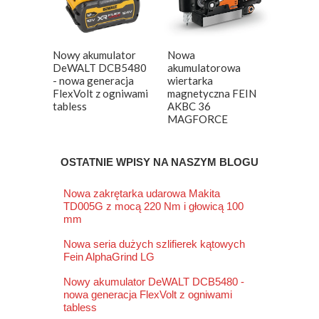
Nowy akumulator
Nowa
DeWALT DCB5480
akumulatorowa
- nowa generacja
wiertarka
FlexVolt z ogniwami
magnetyczna FEIN
tabless
AKBC 36
MAGFORCE
OSTATNIE WPISY NA NASZYM BLOGU
Nowa zakrętarka udarowa Makita
TD005G z mocą 220 Nm i głowicą 100
mm
Nowa seria dużych szlifierek kątowych
Fein AlphaGrind LG
Nowy akumulator DeWALT DCB5480 -
nowa generacja FlexVolt z ogniwami
tabless