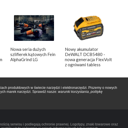
Nowa seria dużych
Nowy akumulator
szlifierek kątowych Fein
DeWALT DCB5480 -
m
AlphaGrind LG
nowa generacja FlexVolt
z ogniwami tabless
iach produktowych w świecie narzędzi i elektronarzędzi. Piszemy o nowych
onych marek narzędzi. Sprawdź nasze:
warunki korzystania
,
politykę
snością serwisu i podlegają ochronie prawnej. Logotypy, znaki towarowe oraz