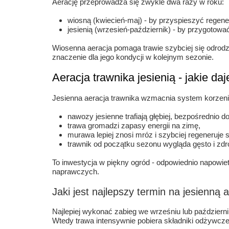
Aerację przeprowadza się zwykle dwa razy w roku:
wiosną (kwiecień-maj) - by przyspieszyć regene
jesienią (wrzesień-październik) - by przygotow
Wiosenna aeracja pomaga trawie szybciej się odrodzi
znaczenie dla jego kondycji w kolejnym sezonie.
Aeracja trawnika jesienią - jakie daj
Jesienna aeracja trawnika wzmacnia system korzenio
nawozy jesienne trafiają głębiej, bezpośrednio do
trawa gromadzi zapasy energii na zimę,
murawa lepiej znosi mróz i szybciej regeneruje 
trawnik od początku sezonu wygląda gęsto i zd
To inwestycja w piękny ogród - odpowiednio napowi
naprawczych.
Jaki jest najlepszy termin na jesienną 
Najlepiej wykonać zabieg we wrześniu lub październik
Wtedy trawa intensywnie pobiera składniki odżywcze