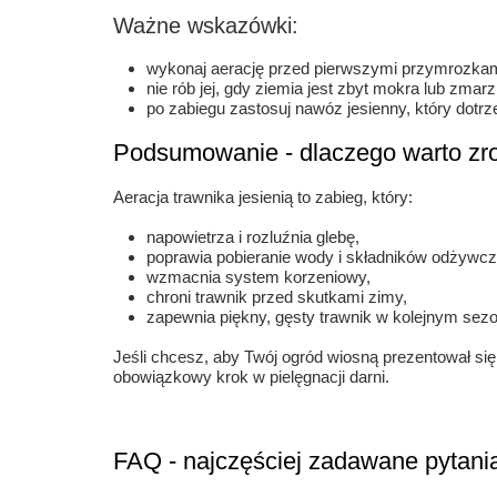
Ważne wskazówki:
wykonaj aerację przed pierwszymi przymrozkam
nie rób jej, gdy ziemia jest zbyt mokra lub zmarz
po zabiegu zastosuj nawóz jesienny, który dotrz
Podsumowanie - dlaczego warto zrob
Aeracja trawnika jesienią to zabieg, który:
napowietrza i rozluźnia glebę,
poprawia pobieranie wody i składników odżywcz
wzmacnia system korzeniowy,
chroni trawnik przed skutkami zimy,
zapewnia piękny, gęsty trawnik w kolejnym sezo
Jeśli chcesz, aby Twój ogród wiosną prezentował się 
obowiązkowy krok w pielęgnacji darni.
FAQ - najczęściej zadawane pytania