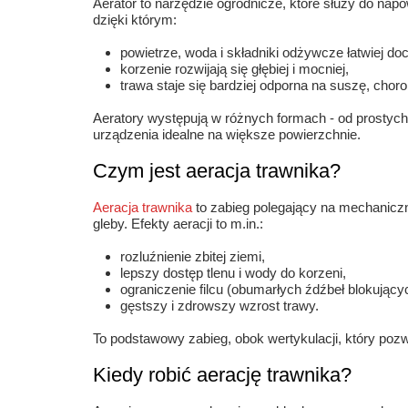
Aerator to narzędzie ogrodnicze, które służy do nap
dzięki którym:
powietrze, woda i składniki odżywcze łatwiej doc
korzenie rozwijają się głębiej i mocniej,
trawa staje się bardziej odporna na suszę, chor
Aeratory występują w różnych formach - od prostyc
urządzenia idealne na większe powierzchnie.
Czym jest aeracja trawnika?
Aeracja trawnika
to zabieg polegający na mechanicz
gleby. Efekty aeracji to m.in.:
rozluźnienie zbitej ziemi,
lepszy dostęp tlenu i wody do korzeni,
ograniczenie filcu (obumarłych źdźbeł blokujący
gęstszy i zdrowszy wzrost trawy.
To podstawowy zabieg, obok wertykulacji, który pozw
Kiedy robić aerację trawnika?