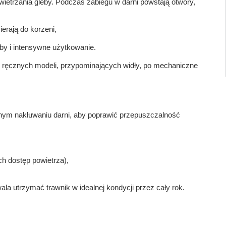
owietrzania gleby. Podczas zabiegu w darni powstają otwory,
ierają do korzeni,
oby i intensywne użytkowanie.
h ręcznych modeli, przypominających widły, po mechaniczne
nym nakłuwaniu darni, aby poprawić przepuszczalność
ch dostęp powietrza),
ala utrzymać trawnik w idealnej kondycji przez cały rok.