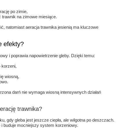
rację po zimie,
ać trawnik na zimowe miesiące.
ć, natomiast aeracja trawnika jesienią ma kluczowe
e efekty?
wy i poprawia napowietrzenie gleby. Dzięki temu:
 korzeni,
się wiosną,
rowo.
etrzona darń nie wymaga wiosną intensywnych działań
aerację trawnika?
u, gdy gleba jest jeszcze ciepła, ale wilgotna po deszczach.
 i buduje mocniejszy system korzeniowy.