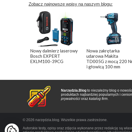
Zobacz najnowsze wpisy na naszym blogu:
Nowy dalmierz laserowy
Nowa zakrętarka
Bosch EXPERT
udarowa Makita
EXLM100-39CG
TD005G z mocą 220 N
i głowicą 100 mm
Narzędzia.Blog
to niezależny blog o nowośc
produktach najbardziej popularnych i ceni
prywatności
oraz
katalog firm
.
© 2026 narzędzia.blog. Wszelkie prawa zastrzeżone.
Autorskie testy, opisy oraz zdjęcia wykonane przez redakcję są wła