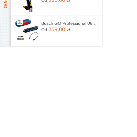
336,00
Od
zł
3.
Bosch GO Professional 06019H2201
269,00
Od
zł