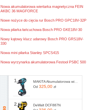
Stanley
Nowa akumulatorowa wiertarka magnetyczna FEIN
AKBC 36 MAGFORCE
Stihl
Nowe nożyce do cięcia rur Bosch PRO GPC18V-32P
Nowa pilarka łańcuchowa Bosch PRO GKE18V-30
Nowy kątowy klucz udarowy Bosch PRO GRS18V-
330
Nowa mini pilarka Stanley SPCS415
Nowa wyrzynarka akumulatorowa Festool PSBC 500
1.
MAKITA Akumulatorowa wiertarko-wkrętarka 18V, DHP490Z
325,00
Od
zł
2.
DeWalt DCF887N