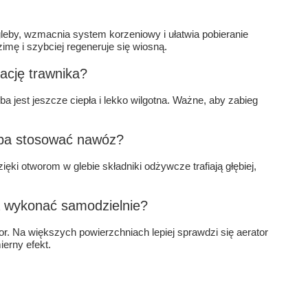
gleby, wzmacnia system korzeniowy i ułatwia pobieranie
imę i szybciej regeneruje się wiosną.
rację trawnika?
ba jest jeszcze ciepła i lekko wilgotna. Ważne, aby zabieg
zeba stosować nawóz?
ęki otworom w glebie składniki odżywcze trafiają głębiej,
a wykonać samodzielnie?
r. Na większych powierzchniach lepiej sprawdzi się aerator
erny efekt.