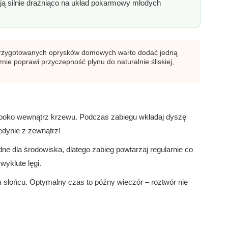
ają silnie drażniąco na układ pokarmowy młodych
rzygotowanych oprysków domowych warto dodać jedną
nie poprawi przyczepność płynu do naturalnie śliskiej,
ęboko wewnątrz krzewu. Podczas zabiegu wkładaj dyszę
edynie z zewnątrz!
 dla środowiska, dlatego zabieg powtarzaj regularnie co
wyklute lęgi.
słońcu. Optymalny czas to późny wieczór – roztwór nie