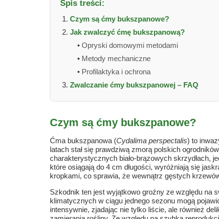
Spis treści:
Czym są ćmy bukszpanowe?
Jak zwalczyć ćmę bukszpanową?
•
Opryski domowymi metodami
•
Metody mechaniczne
•
Profilaktyka i ochrona
Zwalczanie ćmy bukszpanowej – FAQ
Czym są ćmy bukszpanowe?
Ćma bukszpanowa (
Cydalima perspectalis
) to inwa
latach stał się prawdziwą zmorą polskich ogrodników.
charakterystycznych biało-brązowych skrzydłach, je
które osiągają do 4 cm długości, wyróżniają się ja
kropkami, co sprawia, że wewnątrz gęstych krzewó
Szkodnik ten jest wyjątkowo groźny ze względu na 
klimatycznych w ciągu jednego sezonu mogą pojawić 
intensywnie, zjadając nie tylko liście, ale również de
zamierania rośliny. Ze względu na szybką reprodukc