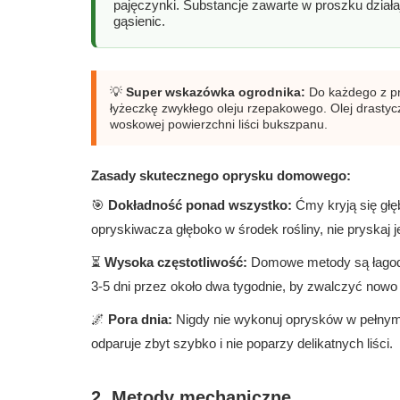
pajęczynki. Substancje zawarte w proszku dział
gąsienic.
💡
Super wskazówka ogrodnika:
Do każdego z p
łyżeczkę zwykłego oleju rzepakowego. Olej drastycz
woskowej powierzchni liści bukszpanu.
Zasady skutecznego oprysku domowego:
🎯
Dokładność ponad wszystko:
Ćmy kryją się gł
opryskiwacza głęboko w środek rośliny, nie pryskaj j
⏳
Wysoka częstotliwość:
Domowe metody są łagodne
3-5 dni przez około dwa tygodnie, by zwalczyć nowo 
🌌
Pora dnia:
Nigdy nie wykonuj oprysków w pełnym 
odparuje zbyt szybko i nie poparzy delikatnych liści.
2. Metody mechaniczne