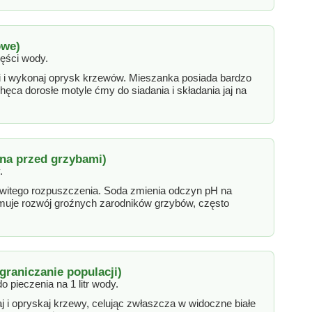
owe)
ęści wody.
 i wykonaj oprysk krzewów. Mieszanka posiada bardzo
hęca dorosłe motyle ćmy do siadania i składania jaj na
ona przed grzybami)
.
witego rozpuszczenia. Soda zmienia odczyn pH na
amuje rozwój groźnych zarodników grzybów, często
graniczanie populacji)
 pieczenia na 1 litr wody.
 i opryskaj krzewy, celując zwłaszcza w widoczne białe