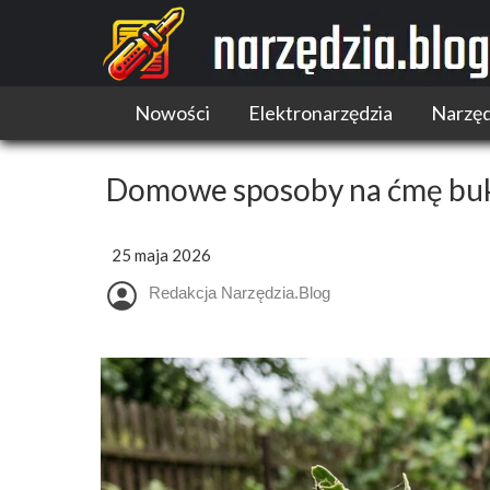
Nowości
Elektronarzędzia
Narzęd
Narzędzia akumulatorowe
Narzędzia wielofunkcyjne
Domowe sposoby na ćmę bu
Pilarki
Szlifierki i polerki
25 maja 2026
Wiertarki i wkrętarki
Redakcja Narzędzia.Blog