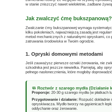
w stanie zniszczyć nawet wieloletnie, zadbane żywopł
Jak zwalczyć ćmę bukszpanową?
Zwalczanie ćmy bukszpanowej wymaga systematyczno
kilku pokoleniach, najważniejszą zasadą jest regular
metod mechanicznych z naturalnymi opryskami, co p
zatruwania środowiska w Twoim ogrodzie.
1. Opryski domowymi metodami
Jeśli zauważysz pierwsze oznaki żerowania, nie zwlek
szkodnika jest jeszcze niewielka. Pamiętaj, aby op
pełnego nasłonecznienia, które mogłoby doprowadzić
🧼 Roztwór z szarego mydła (Działanie 
Proporcje:
20-30 g szarego mydła (w płatkach lub 
Przygotowanie i działanie:
Rozpuść dokładnie m
opryskiwacza. Mydło tworzy na gąsienicach lepki f
oddychanie oraz żerowanie.