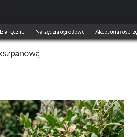
zia ręczne
Narzędzia ogrodowe
Akcesoria i osprz
Kosiarki
Akumulatory do elek
Kosy i podkaszarki
Egzoszkielety
kszpanową
Nożyce do trawy i żywopłoty
Przechowywanie i tr
Pilarki łańcuchowe
Narzędzia ogrodowe Dewalt
Narzędzia ogrodowe Makita