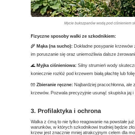
Mycie bukszpanów wodą pod ciśnieniem sk
Fizyczne sposoby walki ze szkodnikiem:
🌾
Mąka (na sucho):
Dokładne posypanie krzewów zwy
im poruszanie się oraz uniemożliwia dalsze żerowanie
🌊
Myjka ciśnieniowa:
Silny strumień wody skuteczn
koniecznie rozłóż pod krzewem białą płachtę lub foli
🧤
Zbieranie ręczne:
Najbardziej pracochłonna, ale
krzewów. Pozwala precyzyjnie usunąć skupiska jaj i 
3. Profilaktyka i ochrona
Walka z ćmą to nie tylko reagowanie na powstałe ju
warunków, w których szkodnikowi trudniej będzie zł
krzew jest znacznie mniej atrakcyjnym celem dla mot