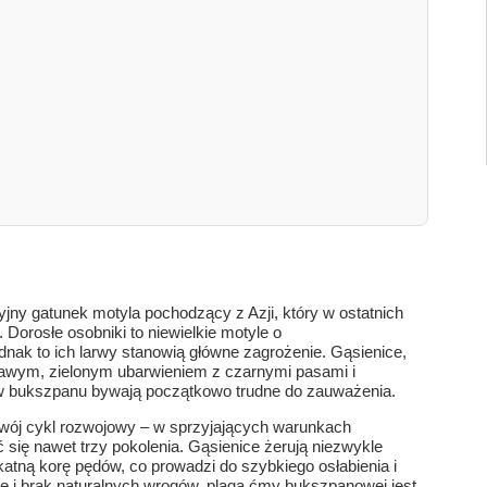
zyjny gatunek motyla pochodzący z Azji, który w ostatnich
 Dorosłe osobniki to niewielkie motyle o
dnak to ich larwy stanowią główne zagrożenie. Gąsienice,
skrawym, zielonym ubarwieniem z czarnymi pasami i
w bukszpanu bywają początkowo trudne do zauważenia.
swój cykl rozwojowy – w sprzyjających warunkach
się nawet trzy pokolenia. Gąsienice żerują niezwykle
likatną korę pędów, co prowadzi do szybkiego osłabienia i
ję i brak naturalnych wrogów, plaga ćmy bukszpanowej jest