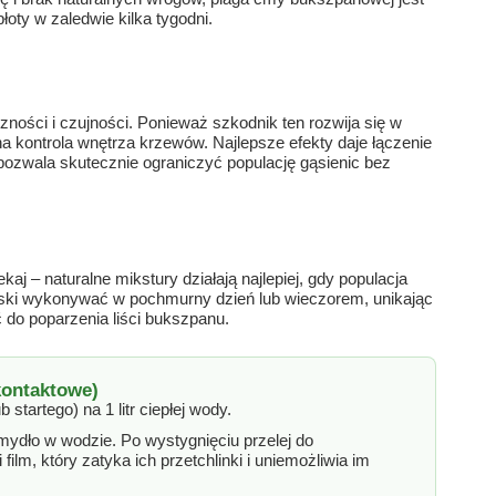
oty w zaledwie kilka tygodni.
ści i czujności. Ponieważ szkodnik ten rozwija się w
na kontrola wnętrza krzewów. Najlepsze efekty daje łączenie
ozwala skutecznie ograniczyć populację gąsienic bez
aj – naturalne mikstury działają najlepiej, gdy populacja
ryski wykonywać w pochmurny dzień lub wieczorem, unikając
 do poparzenia liści bukszpanu.
kontaktowe)
startego) na 1 litr ciepłej wody.
ydło w wodzie. Po wystygnięciu przelej do
ilm, który zatyka ich przetchlinki i uniemożliwia im