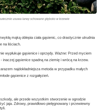
utecznie usuwa larwy schowane głęboko w krzewie
kłą mąką oblepia ciała gąsienic, co drastycznie utrudnia
 na liściach.
ie wypłukuje gąsienice i oprzędy.
Ważne:
Przed myciem
ę - inaczej gąsienice spadną na ziemię i wrócą na krzew.
 zarazem najdokładniejsza metoda w przypadku małych
młode gąsienice z rozgałęzień.
ż szkody, ale przede wszystkim stworzenie w ogrodzie
ożyć jaja. Zdrowy, prawidłowo pielęgnowany i przewiewny
yli.