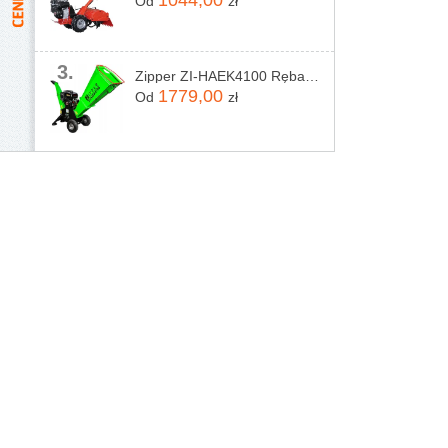
1044,00
Od
zł
3.
Zipper ZI-HAEK4100 Rębak rozdrabniacz do gałęzi
1779,00
Od
zł