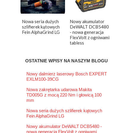
Nowa seria dużych
Nowy akumulator
szlifierek kątowych
DeWALT DCB5480
Fein AlphaGrind LG
- nowa generacja
FlexVolt z ogniwami
tabless
OSTATNIE WPISY NA NASZYM BLOGU
Nowy dalmierz laserowy Bosch EXPERT
EXLM100-39CG
Nowa zakrętarka udarowa Makita
TD005G z mocą 220 Nm i głowicą 100
mm
Nowa seria dużych szlifierek kątowych
Fein AlphaGrind LG
Nowy akumulator DeWALT DCB5480 -
nowa generacja FlexVolt z ogniwami