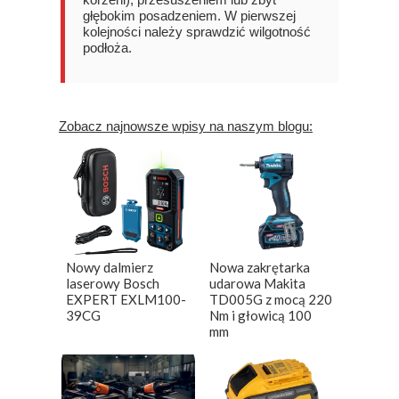
głębokim posadzeniem. W pierwszej
kolejności należy sprawdzić wilgotność
podłoża.
Zobacz najnowsze wpisy na naszym blogu:
Nowy dalmierz
Nowa zakrętarka
laserowy Bosch
udarowa Makita
EXPERT EXLM100-
TD005G z mocą 220
39CG
Nm i głowicą 100
mm