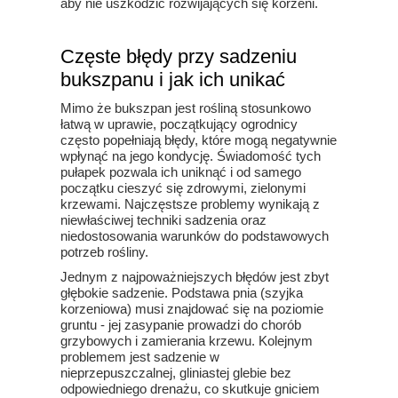
aby nie uszkodzić rozwijających się korzeni.
Częste błędy przy sadzeniu
bukszpanu i jak ich unikać
Mimo że bukszpan jest rośliną stosunkowo
łatwą w uprawie, początkujący ogrodnicy
często popełniają błędy, które mogą negatywnie
wpłynąć na jego kondycję. Świadomość tych
pułapek pozwala ich uniknąć i od samego
początku cieszyć się zdrowymi, zielonymi
krzewami. Najczęstsze problemy wynikają z
niewłaściwej techniki sadzenia oraz
niedostosowania warunków do podstawowych
potrzeb rośliny.
Jednym z najpoważniejszych błędów jest zbyt
głębokie sadzenie. Podstawa pnia (szyjka
korzeniowa) musi znajdować się na poziomie
gruntu - jej zasypanie prowadzi do chorób
grzybowych i zamierania krzewu. Kolejnym
problemem jest sadzenie w
nieprzepuszczalnej, gliniastej glebie bez
odpowiedniego drenażu, co skutkuje gniciem