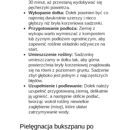
30 minut, aż przestaną wydobywać się
pęcherzyki powietrza.
Wykopanie dołka:
Dołek powinien być co
najmniej dwukrotnie szerszy i nieco
głębszy niż bryła korzeniowa sadzonki.
Przygotowanie podłoża:
Ziemię z
wykopu warto wymieszać z kompostem
lub żyznym podłożem ogrodniczym, aby
zapewnić roślinie składniki odżywcze na
start.
Umieszczenie rośliny:
Sadzonkę
umieszczamy w dołku tak, aby górna
powierzchnia bryły korzeniowej znajdowała
się na równi z poziomem gruntu. Sadzenie
zbyt głęboko jest jednym z najczęstszych
błędów.
Uzupełnienie i podlewanie:
Dołek należy
uzupełnić przygotowaną ziemią, delikatnie
ją ugnieść, a następnie obficie podlać,
tworząc wokół rośliny niewielkie
zagłębienie (misę), które ułatwi
zatrzymywanie wody.
Pielęgnacja bukszpanu po