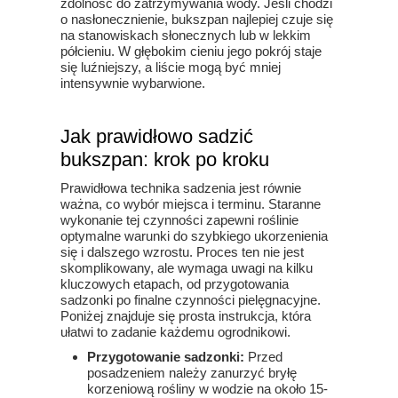
zdolność do zatrzymywania wody. Jeśli chodzi
o nasłonecznienie, bukszpan najlepiej czuje się
na stanowiskach słonecznych lub w lekkim
półcieniu. W głębokim cieniu jego pokrój staje
się luźniejszy, a liście mogą być mniej
intensywnie wybarwione.
Jak prawidłowo sadzić
bukszpan: krok po kroku
Prawidłowa technika sadzenia jest równie
ważna, co wybór miejsca i terminu. Staranne
wykonanie tej czynności zapewni roślinie
optymalne warunki do szybkiego ukorzenienia
się i dalszego wzrostu. Proces ten nie jest
skomplikowany, ale wymaga uwagi na kilku
kluczowych etapach, od przygotowania
sadzonki po finalne czynności pielęgnacyjne.
Poniżej znajduje się prosta instrukcja, która
ułatwi to zadanie każdemu ogrodnikowi.
Przygotowanie sadzonki:
Przed
posadzeniem należy zanurzyć bryłę
korzeniową rośliny w wodzie na około 15-