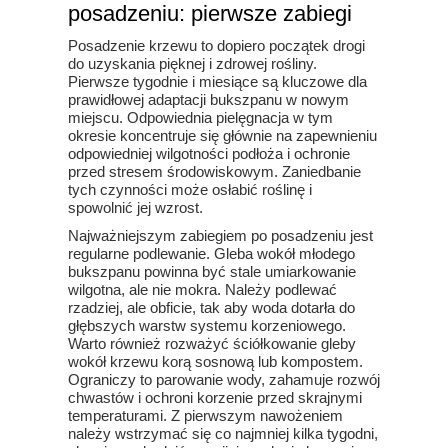
posadzeniu: pierwsze zabiegi
Posadzenie krzewu to dopiero początek drogi
do uzyskania pięknej i zdrowej rośliny.
Pierwsze tygodnie i miesiące są kluczowe dla
prawidłowej adaptacji bukszpanu w nowym
miejscu. Odpowiednia pielęgnacja w tym
okresie koncentruje się głównie na zapewnieniu
odpowiedniej wilgotności podłoża i ochronie
przed stresem środowiskowym. Zaniedbanie
tych czynności może osłabić roślinę i
spowolnić jej wzrost.
Najważniejszym zabiegiem po posadzeniu jest
regularne podlewanie. Gleba wokół młodego
bukszpanu powinna być stale umiarkowanie
wilgotna, ale nie mokra. Należy podlewać
rzadziej, ale obficie, tak aby woda dotarła do
głębszych warstw systemu korzeniowego.
Warto również rozważyć ściółkowanie gleby
wokół krzewu korą sosnową lub kompostem.
Ograniczy to parowanie wody, zahamuje rozwój
chwastów i ochroni korzenie przed skrajnymi
temperaturami. Z pierwszym nawożeniem
należy wstrzymać się co najmniej kilka tygodni,