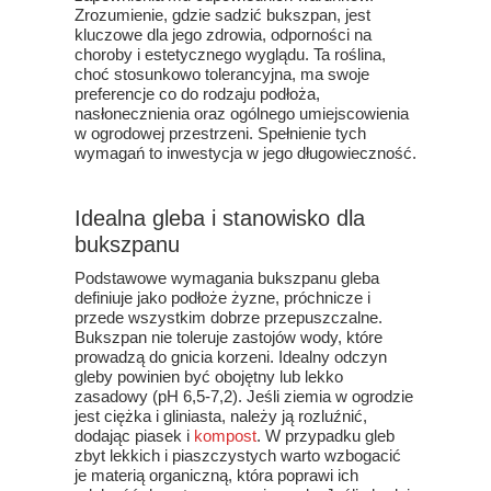
Zrozumienie, gdzie sadzić bukszpan, jest
kluczowe dla jego zdrowia, odporności na
choroby i estetycznego wyglądu. Ta roślina,
choć stosunkowo tolerancyjna, ma swoje
preferencje co do rodzaju podłoża,
nasłonecznienia oraz ogólnego umiejscowienia
w ogrodowej przestrzeni. Spełnienie tych
wymagań to inwestycja w jego długowieczność.
Idealna gleba i stanowisko dla
bukszpanu
Podstawowe wymagania bukszpanu gleba
definiuje jako podłoże żyzne, próchnicze i
przede wszystkim dobrze przepuszczalne.
Bukszpan nie toleruje zastojów wody, które
prowadzą do gnicia korzeni. Idealny odczyn
gleby powinien być obojętny lub lekko
zasadowy (pH 6,5-7,2). Jeśli ziemia w ogrodzie
jest ciężka i gliniasta, należy ją rozluźnić,
dodając piasek i
kompost
. W przypadku gleb
zbyt lekkich i piaszczystych warto wzbogacić
je materią organiczną, która poprawi ich