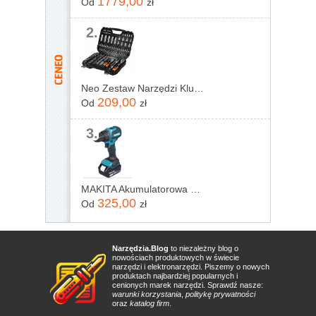
1779,00
Od
zł
2.
Neo Zestaw Narzędzi Klucze Nasadowe 1/2&Quot; 1/4&Quot; 110 Elementów 10-211
209,00
Od
zł
3.
MAKITA Akumulatorowa wiertarko-wkrętarka 18V, DHP490Z
325,00
Od
zł
Narzędzia.Blog
to niezależny blog o
nowościach produktowych w świecie
narzędzi i elektronarzędzi. Piszemy o nowych
produktach najbardziej popularnych i
cenionych marek narzędzi. Sprawdź nasze:
warunki korzystania
,
politykę prywatności
oraz
katalog firm
.