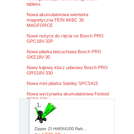
tabless
Nowa akumulatorowa wiertarka
magnetyczna FEIN AKBC 36
MAGFORCE
Nowe nożyce do cięcia rur Bosch PRO
GPC18V-32P
Nowa pilarka łańcuchowa Bosch PRO
GKE18V-30
Nowy kątowy klucz udarowy Bosch PRO
GRS18V-330
Nowa mini pilarka Stanley SPCS415
Nowa wyrzynarka akumulatorowa Festool
PSBC 500
1.
Zipper ZI-HAEK4100 Rębak rozdrabniacz do gałęzi