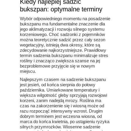
Kiedy najlepiej sadzić
bukszpan: optymalne terminy
Wybór odpowiedniego momentu na posadzenie
bukszpanu ma fundamentalne znaczenie dla
jego aklimatyzacji i rozwoju silnego systemu
korzeniowego. Choć sadzonki z pojemników
można teoretycznie sadzić przez cały sezon
wegetacyjny, istnieją dwa okresy, które są
zdecydowanie najkorzystniejsze. Prawidłowy
termin sadzenia bukszpanu minimalizuje stres
rośliny i znacząco zwiększa szanse na jej
bezproblemowe przyjęcie się w nowym
miejscu.
Najlepszym czasem na sadzenie bukszpanu
jest jesień, od końca sierpnia do połowy
października. Umiarkowane temperatury i
większa wilgotność gleby sprzyjają rozwojowi
korzeni, zanim nadejdą mrozy. Roślina ma
czas na zakorzenienie się i wiosną może od
razu rozpocząć intensywny wzrost. Drugim
dobrym terminem jest wczesna wiosna, od
marca do końca kwietnia, po ustąpieniu ryzyka
silnych przymrozków. Wiosenne sadzenie