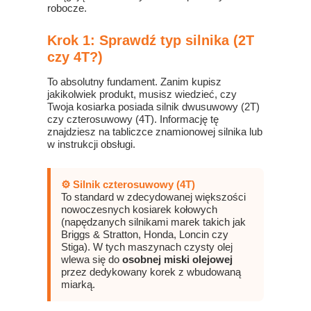
robocze.
Krok 1: Sprawdź typ silnika (2T
czy 4T?)
To absolutny fundament. Zanim kupisz
jakikolwiek produkt, musisz wiedzieć, czy
Twoja kosiarka posiada silnik dwusuwowy (2T)
czy czterosuwowy (4T). Informację tę
znajdziesz na tabliczce znamionowej silnika lub
w instrukcji obsługi.
⚙️ Silnik czterosuwowy (4T)
To standard w zdecydowanej większości
nowoczesnych kosiarek kołowych
(napędzanych silnikami marek takich jak
Briggs & Stratton, Honda, Loncin czy
Stiga). W tych maszynach czysty olej
wlewa się do
osobnej miski olejowej
przez dedykowany korek z wbudowaną
miarką.