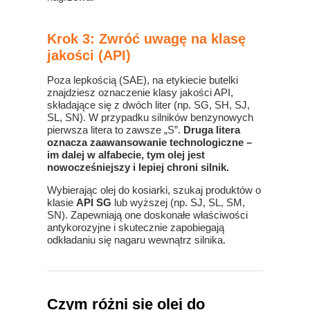
Krok 3: Zwróć uwagę na klasę
jakości (API)
Poza lepkością (SAE), na etykiecie butelki
znajdziesz oznaczenie klasy jakości API,
składające się z dwóch liter (np. SG, SH, SJ,
SL, SN). W przypadku silników benzynowych
pierwsza litera to zawsze „S”.
Druga litera
oznacza zaawansowanie technologiczne –
im dalej w alfabecie, tym olej jest
nowocześniejszy i lepiej chroni silnik.
Wybierając olej do kosiarki, szukaj produktów o
klasie
API SG
lub wyższej (np. SJ, SL, SM,
SN). Zapewniają one doskonałe właściwości
antykorozyjne i skutecznie zapobiegają
odkładaniu się nagaru wewnątrz silnika.
Czym różni się olej do