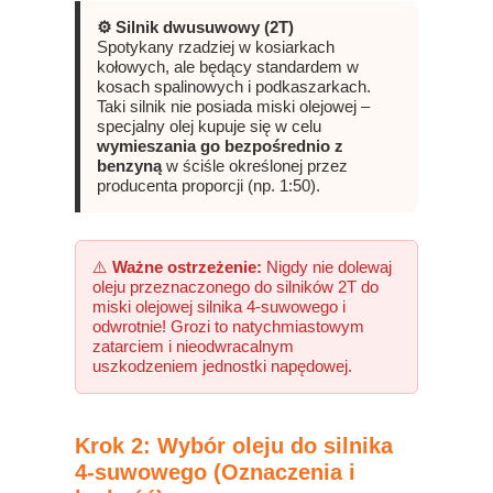
⚙️ Silnik dwusuwowy (2T)
Spotykany rzadziej w kosiarkach
kołowych, ale będący standardem w
kosach spalinowych i podkaszarkach.
Taki silnik nie posiada miski olejowej –
specjalny olej kupuje się w celu
wymieszania go bezpośrednio z
benzyną
w ściśle określonej przez
producenta proporcji (np. 1:50).
⚠️
Ważne ostrzeżenie:
Nigdy nie dolewaj
oleju przeznaczonego do silników 2T do
miski olejowej silnika 4-suwowego i
odwrotnie! Grozi to natychmiastowym
zatarciem i nieodwracalnym
uszkodzeniem jednostki napędowej.
Krok 2: Wybór oleju do silnika
4-suwowego (Oznaczenia i