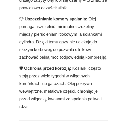
dlatego zużyty olej robi się czarny – to znak, że
prawidłowo oczyścił silnik.
💥
Uszczelnianie komory spalania:
Olej
pomaga uszczelnić minimalne szczeliny
między pierścieniami tłokowymi a ściankami
cylindra. Dzięki temu gazy nie uciekają do
skrzyni korbowej, co pozwala silnikowi
zachować pełną moc (odpowiednią kompresję).
🛡️
Ochrona przed korozją:
Kosiarki często
stoją przez wiele tygodni w wilgotnych
komórkach lub garażach. Olej pokrywa
wewnętrzne, metalowe części, chroniąc je
przed wilgocią, kwasami ze spalania paliwa i
rdzą.