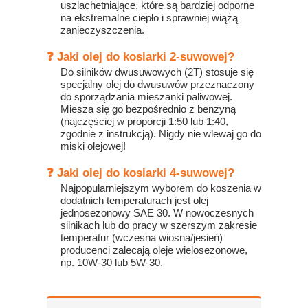
uszlachetniające, które są bardziej odporne
na ekstremalne ciepło i sprawniej wiążą
zanieczyszczenia.
❓ Jaki olej do kosiarki 2-suwowej?
Do silników dwusuwowych (2T) stosuje się
specjalny olej do dwusuwów przeznaczony
do sporządzania mieszanki paliwowej.
Miesza się go bezpośrednio z benzyną
(najczęściej w proporcji 1:50 lub 1:40,
zgodnie z instrukcją). Nigdy nie wlewaj go do
miski olejowej!
❓ Jaki olej do kosiarki 4-suwowej?
Najpopularniejszym wyborem do koszenia w
dodatnich temperaturach jest olej
jednosezonowy SAE 30. W nowoczesnych
silnikach lub do pracy w szerszym zakresie
temperatur (wczesna wiosna/jesień)
producenci zalecają oleje wielosezonowe,
np. 10W-30 lub 5W-30.