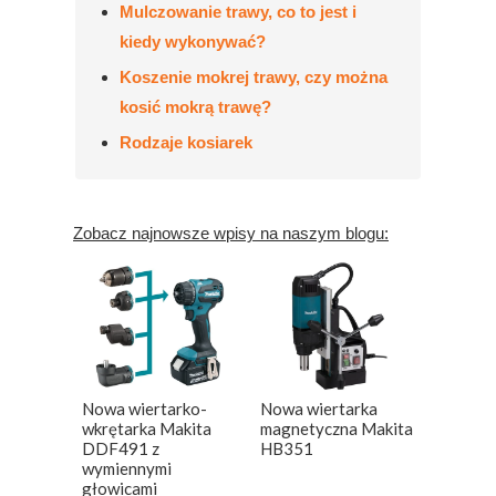
Mulczowanie trawy, co to jest i
kiedy wykonywać?
Koszenie mokrej trawy, czy można
kosić mokrą trawę?
Rodzaje kosiarek
Zobacz najnowsze wpisy na naszym blogu:
Nowa wiertarko-
Nowa wiertarka
wkrętarka Makita
magnetyczna Makita
DDF491 z
HB351
wymiennymi
głowicami