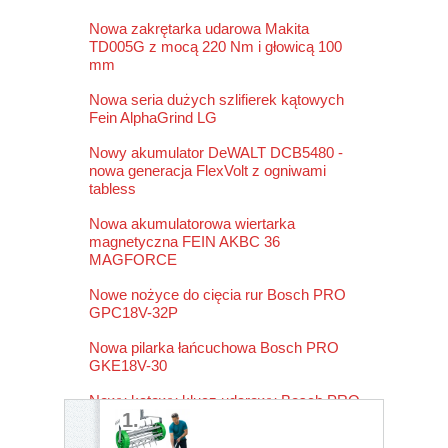
Nowa zakrętarka udarowa Makita
TD005G z mocą 220 Nm i głowicą 100
mm
Nowa seria dużych szlifierek kątowych
Fein AlphaGrind LG
Nowy akumulator DeWALT DCB5480 -
nowa generacja FlexVolt z ogniwami
tabless
Nowa akumulatorowa wiertarka
magnetyczna FEIN AKBC 36
MAGFORCE
Nowe nożyce do cięcia rur Bosch PRO
GPC18V-32P
Nowa pilarka łańcuchowa Bosch PRO
GKE18V-30
Nowy kątowy klucz udarowy Bosch PRO
1.
GRS18V-330