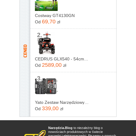
Costway GT4130GN
69,70
Od
zł
2.
CEDRUS GLX540 - 54cm - Glebogryzarka spalinowa
2589,00
Od
zł
3.
Yato Zestaw Narzędziowy 1/4", 3/8" I 1/2" kpl 216szt. YT-38841
339,00
Od
zł
Narzędzia.Blog
to niezależny blog o
nowościach produktowych w świecie
narzędzi i elektronarzędzi. Piszemy o nowych